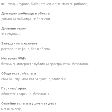
пешеходни турове, библиотечен кът, възможен риболов,
Домашни любимци в обекта
домашни любимци - забранени,
Допълнителни
за непушачи,
Заведения и хранене
ресторант, кафене, бар в обекта,
Интернет/WiFi
безжичен интернет в публични пространства - безплатно,
Общи екстри/услуги
стаи за непушачи, кът за пушене, отопляне,
Паркинг/гараж
обществен паркинг - безплатен ,
Семейни услуги и услуги за деца
меню за деца,