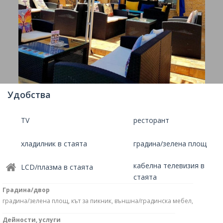
Удобства
TV
ресторант
хладилник в стаята
градина/зелена площ
кабелна телевизия в
LCD/плазма в стаята
стаята
Градина/двор
градина/зелена площ, кът за пикник, външна/градинска мебел,
Дейности, услуги