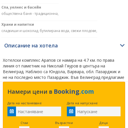
Спа, уелнес и басейн
обществена баня - традиционна,
Храни и напитки
сладкиши и шоколад, бутилирана вода, свежи плодове,
Описание на хотела
Хотелски комплекс Арапов се намира на 4.7 км. по права
линия от паметник на Николай Гяуров в центъра на
Велинград. Наблизо са Юндола, Варвара, обл. Пазарджик и
не на последно място Пазарджик. Във Велинград предлагаме
да видите неделечните исторически музей Вела Пеева на 3.3
км. и църква Света Троица на 3.3 км. по права линия от
Booking
.com
Намери цени в
Хотелски комплекс Арапов. В близост до Велинград за
почитателите на туризма насърчаваме да видят славееви
Дата на настаняване
Дата на напускане
скали на 6.7 км., връх Милеви скали на 8.4 км. и язовир Въча
на 38.2 км. по въздух.
Посетителите на rezervaciq.com
харесват изброените близкоразположени обекти –
Семеен Хотел Далиа - Велинград
на 3.3 км.,
Семеен
Стаи
Възрастни
Деца