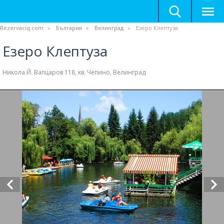
Rezervaciq.com
България
Велинград
Езеро Клептуза
Езеро Клептуза
Никола Й. Вапцаров 118, кв. Чепино, Велинград