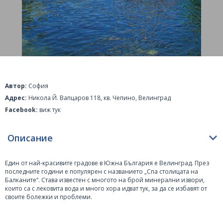
Автор:
София
Адрес:
Никола Й. Вапцаров 118, кв. Чепино, Велинград
Facebook:
виж тук
Описание
Един от най-красивите градове в Южна
България
е Велинград. През
последните години е популярен с названието „Спа столицата на
Балканите“. Става известен с многото на брой минерални извори,
които са с лековита вода и много хора идват тук, за да се избавят от
своите болежки и проблеми.
Във Велинград, подобно на Сапарева баня и Хисар, се предлага
разнообразие от лечебни процедури с минерална вода и масажи,