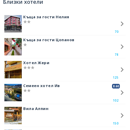
Близки хотели
които действат много оздравително. Около града има и уникални
природниместности, които са прекрасно място за отдих и почивка.
Къща за гости Нелия
Тук е и най-голямото карстово езеро в цяла България. Нарича се
Клептуза и се намира до Чепинската река, близо до пътя за
невероятния язовир
Доспат
. През 1966 година карстовото езеро и
70
цялата местност около него са признати за защитена територия. В
наши дни Клептуза е един от символите на Велинград. Част от водата,
Къща за гости Цопанов
която се стича и образува езерото, се използва за водоснабдителната
мрежа на Велинград.
78
Друга част се пренасочва към по-малки изкуствени езера, които са
Хотел Жери
любима дестинация през почивните дни за гостите и жителите на
града. В Клептуза от години има водниколела, които са се превърнали
в неделима част от
Велинград
и любима атракция за малки и големи.
125
Близо до града, в местността Маркови скали е единствената пресечна
точка на меридиан и паралел на територията на България. От
Семеен хотел Ив
8.60
езерото започва туристически маршрути и пътеки, които водят до
близки местности и често са посещавани от планинари и любители на
природата.
102
Съществува стара легенда, която се носи из града за името на
Вила Алпин
езерото, което идва от това на извора, откойто се образува. Някога по
тези земи живеела девойка, която притежавала неземна красота и се
наричала Клепта. Била от рода на Узите. Момичето било най-голямата
150
красавица в целия район и се обичала с младо обикновено момче.