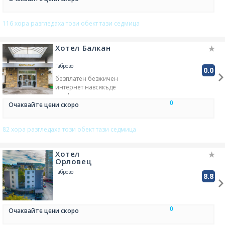
116 хора разгледаха този обект тази седмица
Хотел Балкан
Габрово
0.0
безплатен безжичен
интернет навсякъде
конферентна зала
0
наличен безплатен паркинг
Очаквайте цени скоро
ресторант
TV
82 хора разгледаха този обект тази седмица
Хотел
Орловец
Габрово
8.8
0
Очаквайте цени скоро