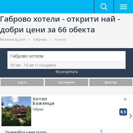
Габрово хотели - открити най -
добри цени за 66 обекта
Rezervaciq.com
Габрово
Хотели
Габрово хотели
09 авг - 10 авг
(1 нощувки)
66 резултата
карта
сортиране
филтър
Хотел
Боженци
Габрово
8.5
0
Очаквайте цени скоро