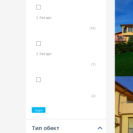
2 Звезди
(10)
3 Звезди
(7)
4 Звезди
(2)
още
Тип обект