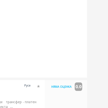
Русе
0.0
НЯМА ОЦЕНКА
хи
трансфер - платен
бекта