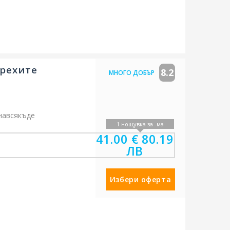
рехите
8.2
МНОГО ДОБЪР
навсякъде
1 нощувка за -ма
ен паркинг
41.00 €
80.19
ЛВ
Избери оферта