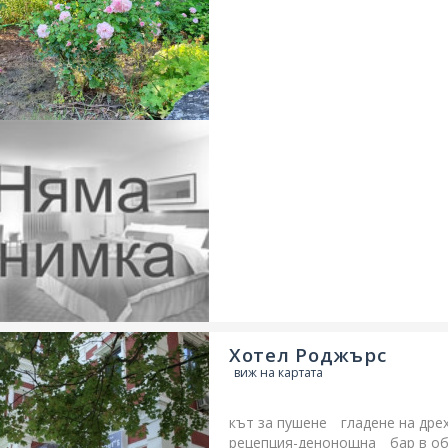
Хотел Роджърс
виж на картата
кът за пушене
гладене на дре
рецепция-денонощна
бар в о