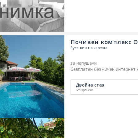
Почивен комплекс О
Русе
виж на картата
за непушачи
безплатен безжичен интернет 
бар в обекта
наличен безплат
ресторант
външен басейн
Двойна стая
Без хранене