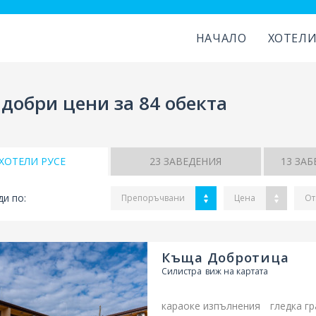
НАЧАЛО
ХОТЕЛ
- добри цени за 84 обекта
ХОТЕЛИ РУСЕ
23
ЗАВЕДЕНИЯ
13
ЗАБ
и по:
Препоръчвани
Цена
От
Къща Добротица
Силистра
виж на картата
караоке изпълнения
гледка г