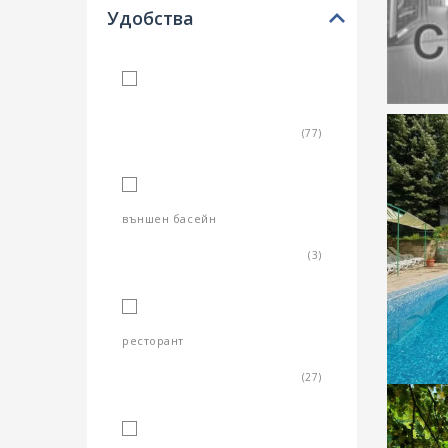
Удобства
TV
(77)
външен басейн
(3)
ресторант
(27)