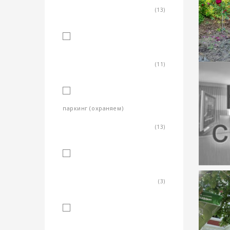
(13)
площадка за деца
(11)
паркинг (охраняем)
(13)
химическо почистване
(3)
гараж