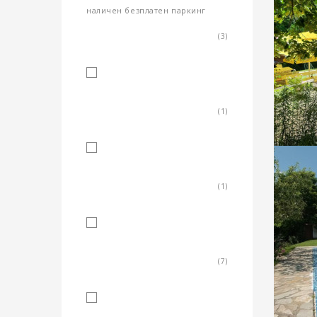
наличен безплатен паркинг
(3)
паркинг - външен
(1)
SPA център
(1)
туристическо бюро/услуги
(7)
безжичен интернет