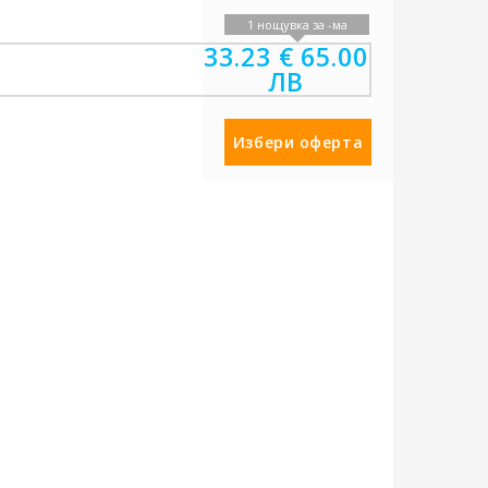
1 нощувка за -ма
навсякъде
тераса/веранда
33.23 €
65.00
зала/кът
ЛВ
езплатен паркинг
Избери оферта