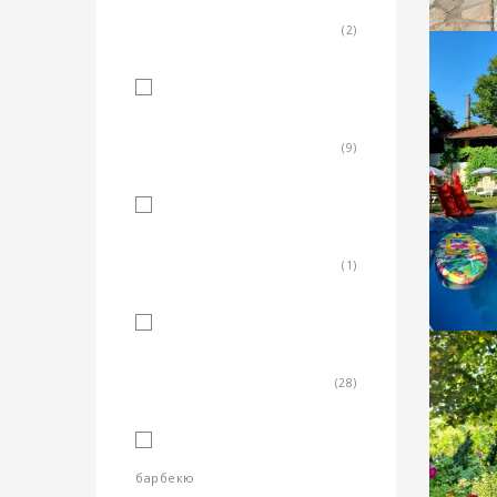
(2)
фитнес зала/кът
(9)
закрит басейн
(1)
градина/зелена площ
(28)
барбекю