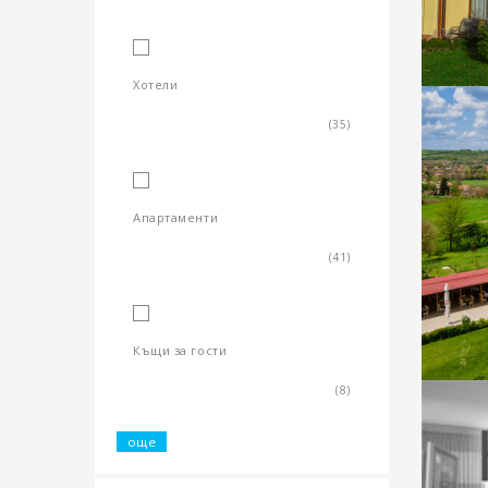
Хотели
(35)
Апартаменти
(41)
Къщи за гости
(8)
още