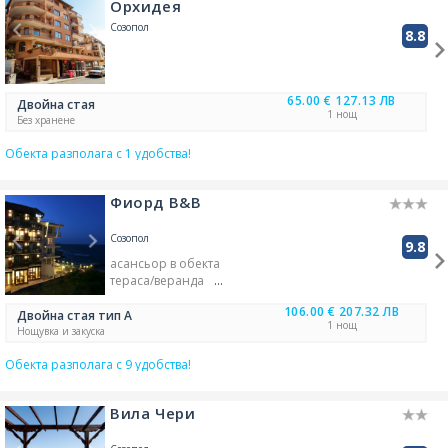
Орхидея
кухня/кухененски бокс
бар при басейн
Созопол
барбекю
8.8
безжичен интернет
хладилник в стаята
наличен безплатен паркинг
външен басейн
TV
65.00 €
127.13 ЛВ
Двойна стая
1 нощ
Без хранене
Обекта разполага с 1 удобства!
Фиорд B&B
Созопол
9.8
асансьор в обекта
тераса/веранда
гладене на дрехи
106.00 €
207.32 ЛВ
трансфер - платен
Двойна стая тип А
1 нощ
багажно помещение
Нощувка и закуска
рецепция-денонощна
Обекта разполага с 9 удобства!
бар в обекта
сейф/каса в обекта
рент а кар
Вила Чери