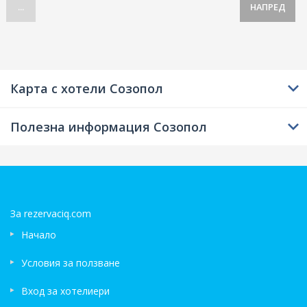
...
НАПРЕД
външен басейн
Карта с хотели Созопол
Полезна информация Созопол
За rezervaciq.com
Начало
Условия за ползване
Вход за хотелиери