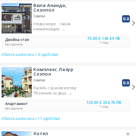
Вила Ананда,
Созопол
Созопол
0.0
гледка море
гараж
климатизация
тераса/веранда
75.00 €
146.69 ЛВ
кухня/кухененски бокс
Двойна стая
1 нощ
барбекю
Без хранене
градина/зелена площ
Обекта разполага с 9 удобства!
безжичен интернет
TV
Комплекс Лазур
Созпол
Созопол
0.0
басейн с красив изглед
ТВ канали за деца
ютия за гладене
120.00 €
234.70 ЛВ
фурна/печка
Апартамент
1 нощ
ел. кана за кафе
Без хранене
микровълнова печка
Обекта разполага с 17 удобства!
домашни любимци -
разрешени
климатизация
Хотел
тераса/веранда