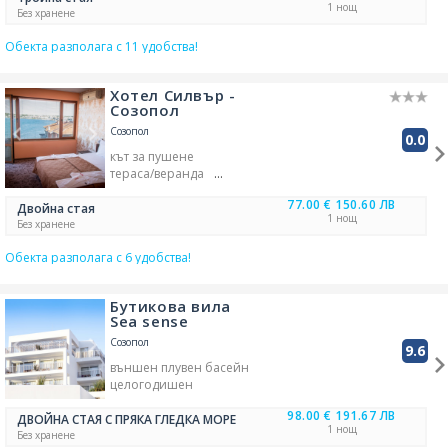
1 нощ
разрешени
Без хранене
баня към стаята
барбекю
Обекта разполага с 11 удобства!
градина/зелена площ
безжичен интернет
хладилник в стаята
Хотел Силвър -
наличен безплатен паркинг
Созопол
TV
Созопол
0.0
кът за пушене
тераса/веранда
басейн за деца
77.00 €
150.60 ЛВ
безжичен интернет
Двойна стая
1 нощ
паркинг - външен
Без хранене
външен басейн
Обекта разполага с 6 удобства!
Бутикова вила
Sea sense
Созопол
9.6
външен плувен басейн
целогодишен
гледка море
98.00 €
191.67 ЛВ
басейн с красив изглед
ДВОЙНА СТАЯ С ПРЯКА ГЛЕДКА МОРЕ
1 нощ
плажни хавлиени кърпи
Без хранене