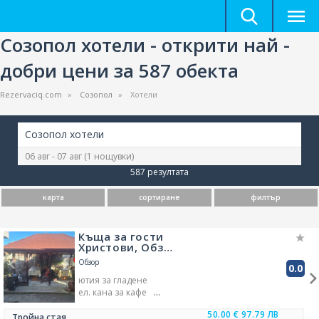
Созопол хотели - открити най -
добри цени за 587 обекта
Rezervaciq.com
Созопол
Хотели
Созопол хотели
06 авг - 07 авг
(1 нощувки)
587 резултата
карта
сортиране
филтър
Къща за гости
Христови, Обз…
Обзор
0.0
ютия за гладене
ел. кана за кафе
микровълнова печка
50.00 €
97.79 ЛВ
домашни любимци -
Тройна стая