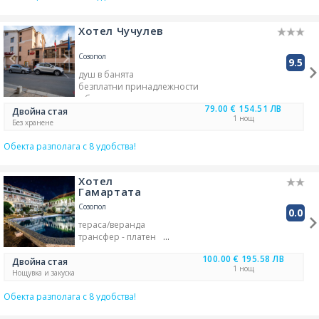
Хотел Чучулев
Созопол
9.5
душ в банята
безплатни принадлежности
в банята
79.00 €
154.51 ЛВ
обществен платен паркинг
Двойна стая
1 нощ
хавлиени кърпи в стаята
Без хранене
масажи
Обекта разполага с 8 удобства!
градина/зелена площ
безжичен интернет
TV
Хотел
Гамартата
Созопол
0.0
тераса/веранда
трансфер - платен
площадка за деца
100.00 €
195.58 ЛВ
градина/зелена площ
Двойна стая
1 нощ
сейф/каса в обекта
Нощувка и закуска
тенис игрище/корт
Обекта разполага с 8 удобства!
ресторант
външен басейн