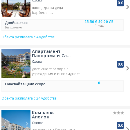
Созопол
0.0
площадка за деца
барбекю
безжичен интернет
25.56 €
50.00 ЛВ
ресторант
Двойна стая
1 нощ
Без хранене
Обекта разполага с 4 удобства!
Апартамент
Панорама и Сл…
Созопол
0.0
достъпност за хора с
увреждания и инвалидност
гледка море
0
чадъри за плаж
Очаквайте цени скоро
шезлонги за слънчеви бани
автоматична пералня
Обекта разполага с 24 удобства!
тостер за препичане на хляб
микровълнова печка
балкон/тераса
Комплекс
спално бельо/чаршафи
Аполон
климатизация
семейни стаи/помещения
Созопол
0.0
душ в банята