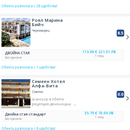
чадъри за плаж
Обекта разполага с 28 удобства!
безжичен интернет в стаите
- безплатен
шезлонги за слънчеви бани
Роял Марина
тераса/балкон за слънчеви
Бийч
бани
гледка басейн
Черноморец
8.5
басейн в обекта
спа екстри
кафе със супер качество
гледка
балкон/тераса
домашни любимци -
113.00 €
221.01 ЛВ
ДВОЙНА СТАЯ
забранени
1 нощ
Без хранене
осигурен превоз
климатизация
плаж
Обекта разполага с 1 удобства!
асансьор в обекта
тераса/веранда
масажи
градина/зелена площ
Семеен Хотел
фитнес зала/кът
Алфа-Вита
сейф/каса в обекта
Созопол
0.0
SPA център
ресторант
асансьор в обекта
външен басейн
TV
рецепция-денонощна
обслужване по стаите
35.79 €
70.00 ЛВ
градина/зелена площ
Двойна стая-стандарт
1 нощ
безжичен интернет
Без хранене
наличен безплатен паркинг
Обекта разполага с 8 удобства!
ресторант
TV