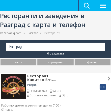
Ресторанти и заведения в
Разград с карта и телефон
Rezervaciq.com
Разград
Ресторанти
Разград
6 резултата
карта
сортиране
филтър
Ресторант
Капитан Блъ…
Разград
0.0
LCD/Плазма
Wi - Fi
Собствен паркинг
DJ
Доставка до адрес
VIP зала
Работно време: в делничен ден от 7.00 –
01 часа,