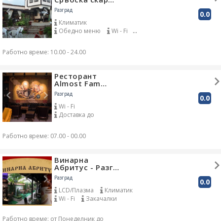
Разград
0.0
Климатик
Обедно меню
Wi - Fi
Градина
Работно време: 10.00 - 24.00
Ресторант
Almost Fam…
Разград
0.0
Wi - Fi
Доставка до
адрес
Работно време: 07.00 - 00.00
Винарна
Абритус - Разг…
Разград
0.0
LCD/Плазма
Климатик
Wi - Fi
Закачалки
Работно време: от Понеделник до