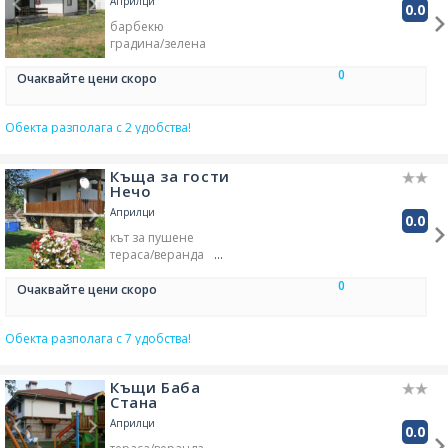
Априлци
0.0
багажно помещение
барбекю
рецепция-денонощна
градина/зелена
бар в обекта
кафене
площ
кухня/кухененски бокс
0
Очаквайте цени скоро
площадка за деца
кабелна телевизия в стаята
LCD/плазма в стаята
Обекта разполага с 2 удобства!
градина/зелена площ
велосипеди под наем
ресторант
TV
Къща за гости
Нечо
Априлци
0.0
кът за пушене
тераса/веранда
трансфер - платен
0
багажно помещение
Очаквайте цени скоро
барбекю
градина/зелена площ
Обекта разполага с 7 удобства!
външен басейн
Къщи Баба
Стана
Априлци
0.0