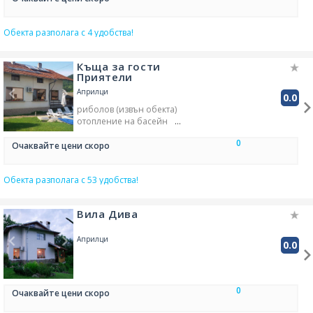
Обекта разполага с 4 удобства!
Къща за гости
Приятели
Априлци
0.0
риболов (извън обекта)
отопление на басейн
плитка зона на басейн
0
покриване на басейна
Очаквайте цени скоро
баня (обща)
басейн с красив изглед
Обекта разполага с 53 удобства!
сушилня за дрехи
радиоприемник
домашни любимци - с
Вила Дива
предшестваща заявка
безплатно
шезлонги за слънчеви бани
Априлци
0.0
тераса/балкон за слънчеви
бани
сушилник
противокомарна мрежа
0
Очаквайте цени скоро
чехли/пантофи
басейн в обекта