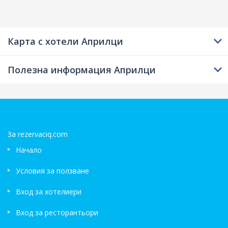
Карта с хотели Априлци
Полезна информация Априлци
За rezervaciq.com
Начало
Условия за ползване
Вход за хотелиери
Вход за ресторантьори