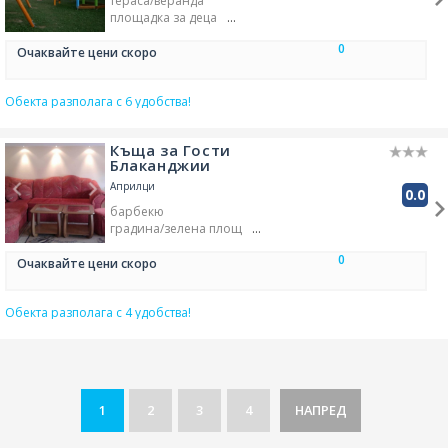
тераса/веранда
площадка за деца
барбекю
0
градина/зелена площ
Очаквайте цени скоро
велосипеди под наем
външен басейн
Обекта разполага с 6 удобства!
Къща за Гости
Блаканджии
Априлци
0.0
барбекю
градина/зелена площ
ресторант
външен басейн
0
Очаквайте цени скоро
Обекта разполага с 4 удобства!
1
2
3
4
НАПРЕД