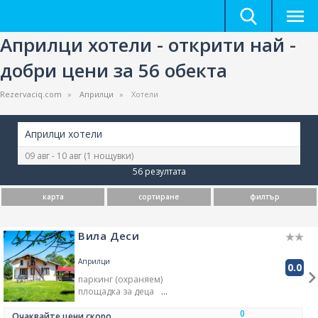
Априлци хотели - открити най -
добри цени за 56 обекта
Rezervaciq.com
Априлци
Хотели
Априлци хотели
09 авг - 10 авг
(1 нощувки)
56 резултата
карта
сортиране
филтър
Вила Деси
Априлци
0.0
паркинг (охраняем)
площадка за деца
барбекю
0
безжичен интернет
Очаквайте цени скоро