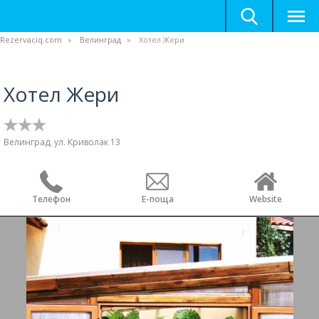
Rezervaciq.com
Велинград
Хотел Жери
Хотел Жери
Велинград, ул. Криволак 13
Телефон
Е-поща
Website