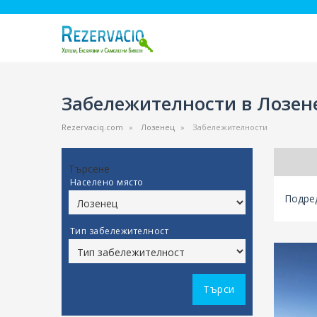
Забележителности в Лозен
Rezervaciq.com
Лозенец
Забележителности
Търсене
Населено място
Подред
Тип забележителност
Търси