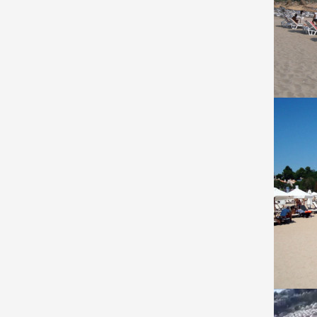
За rezervaciq.com
Партньо
Начало
Лято 
Условия за ползване
Kонфе
Вход за хотелиери
Студе
Вход за ресторантьори
Почив
За контакти с rezervaciq.com
www.re
Реклама за хотели
www.se
За нас
www.ho
www.ho