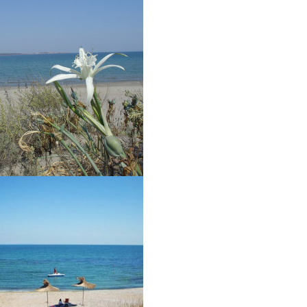
Централен плаж Лозенец
Лозенец
виж на картата
Лозенец е една много чест
курортна дестинация от мн
всяко лято. Посещават я как
чуждестранни почиващи. Ма
всъщност Лозенец представ.
Център Лозенец
Лозенец
виж на картата
Курортното градче Лозенец
красиво и китно място, то к
остава много очарован. Това
места, на които може да вид