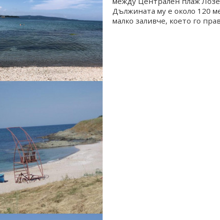
между Централен плаж Лозе
Дължината му е около 120 м
малко заливче, което го пра
близост ...
Плаж Оазис Лозенец
Лозенец
виж на картата
Плаж “Оазис“ е разположен 
Лозенец (на около 1 километ
Царево (4 километра). За да
може да минете по стария 
населени...