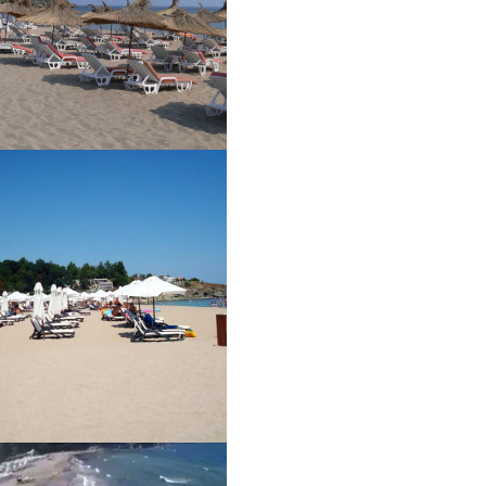
рски сайтове
Препоръчваме
2025
Вили Цигов Чарк
рентни зали Пловдив
Хотели в Боровец
нтски бригади
Пампорово
ка в Бъглария
Всички дестинации и обект
zervaciq.com
Липса на правна връзка с А
einside.bg
Холидейз и Тирс
telbox.bg
tel-adria.eu