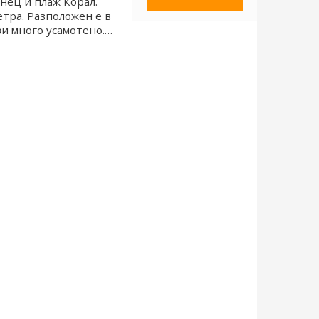
нец и плаж Корал.
етра. Разположен е в
ви много усамотено. В
0.0
НЯМА ОЦЕНКА
южно от село
Виж повече
ър) и на север от
 стигнете до него
път между двете