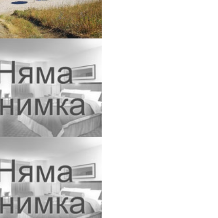
малки д...
а обекти Лозенец