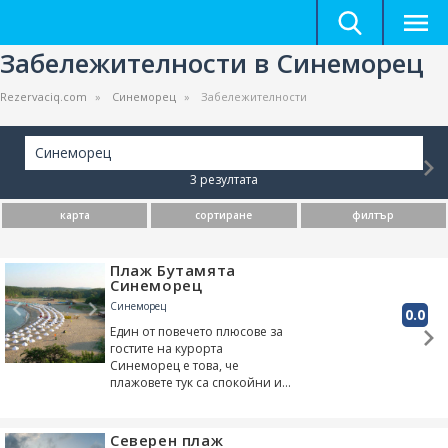
Забележителности в Синеморец
Rezervaciq.com
Синеморец
Забележителности
Синеморец
3 резултата
карта
сортиране
филтър
Плаж Бутамята
Синеморец
Синеморец
0.0
Един от повечето плюсове за
гостите на курорта
Синеморец е това, че
плажовете тук са спокойни и
не са пренаселени с много
хора, както е на повечето
известни курорти по нашето
Северен плаж