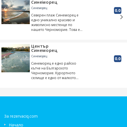
Черноморие. Осв...
Синеморец
Синеморец
0.0
Северен плаж Синеморец е
едно уникално красиво и
живописно местенце по
нашето Черноморие. Това е
така, защото именно тук река
Велека се влива в Черно
море. Морето и реката са
Център
разделени от пл...
Синеморец
Синеморец
0.0
Синеморец е едно райско
кътче на Българското
Черноморие. Курортното
селище е едно от малкото
останали места с диви и
незастроени плажни ивици.
Намира се в близост до
устието на река Велека. ...
За rezervaciq.com
Начало