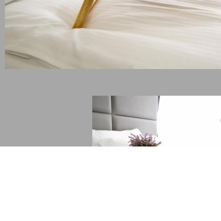
zervaciq.com
Липса на правна връзка с А
einside.bg
Холидейз и Тирс
telbox.bg
tel-adria.eu