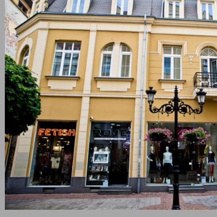
ив Сити Център е тризвезден хотел, разположен на Главната пе
ртна обстановка и възможност за самостоятелно настаняване 
див
. Гостите могат да изберат настаняване в двойна стандартна 
и нужни удобства за спокоен престой, включително телевизор, б
р. При заявка могат да бъдат осигурени също ютия, дъска за гла
енията са с тераса. Ако изберете да отседнете в този хотел в 
аете основните забележителности в града. Ще ви трябват само 
ал “Капана” и още 2 - до Стария град.
Виж Още
а обекти Пловдив