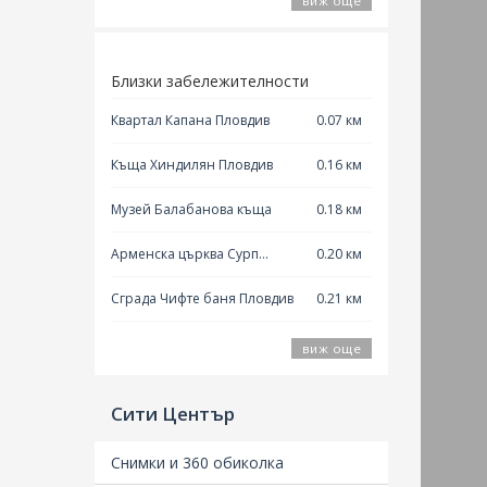
виж още
Близки забележителности
Квартал Капана Пловдив
0.07 км
Къща Хиндилян Пловдив
0.16 км
Музей Балабанова къща
0.18 км
Арменска църква Сурп
0.20 км
Кеворк Пловдив
Сграда Чифте баня Пловдив
0.21 км
виж още
Сити Център
Снимки и 360 обиколка