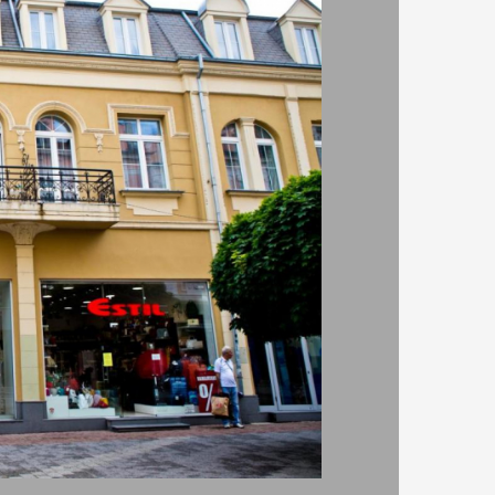
шеходна улица в града под тепетата. Предлага
на всички, които търсят
нощувка в центъра на
или двойна делукс стая. Стаите разполагат с
лекаут завеси, хладилник, електрическа кана,
дене, пране и химическо чистене. Част от
центъра на Пловдив, лесно и бързо ще може да
5 минути да стигнете до небезизвестния