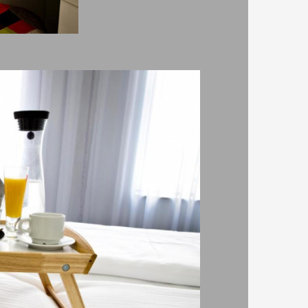
За www.rezervaciq.com
Всички материали и снимки са
собственост на ДРС - Травел ЕООД,
потребителите от които са въведени
или техните автори.
и