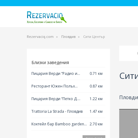
Rezervaciq.com
Пловдив
Сити Център
Близки заведения
Сит
Пицария Верди “Радио и
0.71 км
телевизия” - Пловдив
Ресторант Южен Полъх
0.87 км
Бунаржик
Пловдив
Пицария Верди “Петко Д.
1.22 км
Петков” - Пловдив
Trattoria La Strada - Пловдив
1.47 км
Коктейл бар Bamboo garden -
2.70 км
Пловдив