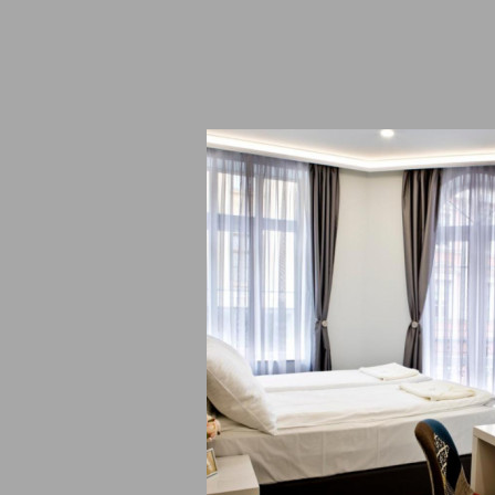
ашни любимци в обекта
домашни любимци - забранени,
ълнителни
за непушачи,
тъпност
висока тоалетна седалка,
и на обслужване
английски език, руски език, бълга
ернет/WiFi
безжичен интернет в стаите - безп
я
чаши вино/шампанско,
сейф/каса в обекта, трансфер - пла
и екстри/услуги
климатизация, други, асансьор за 
кинг/гараж
паркинг (охраняем), гараж,