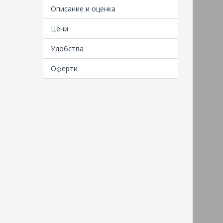
Описание и оценка
Пловд
Удобства
комфо
Плов
всичк
сешоа
помещ
опозн
кварт
Карт