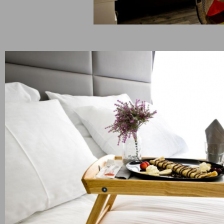
ни и напитки
бутилирана вода, свежи плодове,
рски сайтове
Препоръчваме
2025
Вили Цигов Чарк
рентни зали Пловдив
Хотели в Боровец
нтски бригади
Пампорово
ка в Бъглария
Всички дестинации и обект