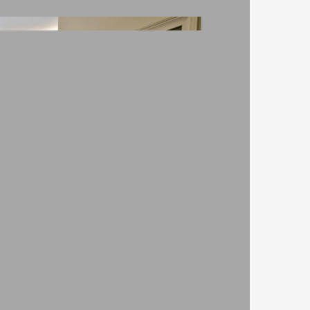
хладилник в стаята
кабелна телевизия в стаята
телевизия, LCD/плазма в стаята, кабелна телевизия в
са/веранда, хавлиени кърпи в стаята, баня към стаята, WC
ята, душ в банята, спално бельо/чаршафи, балкон/
печка, диван в стаята, ел. кана за кафе, прибори и
лон, кухненска маса, ютия за гладене, автоматична
диван, мокетна настилка, противокомарна мрежа,
дове/посуда, сушилня за дрехи, обезопасители на
апартамент в сградата,