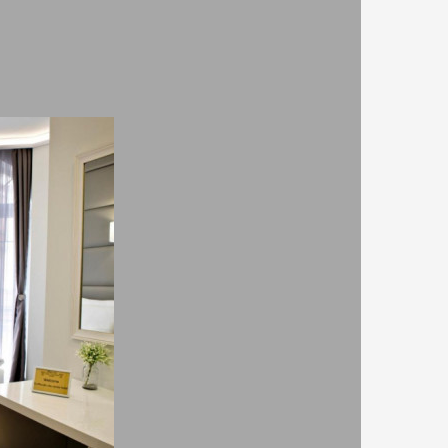
рски език,
латен,
тен, стаи за непушачи, асансьор в обекта, отопляне,
по - високите етажи,