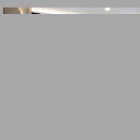
обства
TV
сейф/каса в обекта
сателитна телевизия
LCD/плазма в стаята
TV, хладилник в стаята, сателитна 
стаята, кафемашина в стаята, тера
, безплатни принадлежности в бан
тераса, мека мебел, микровълнова 
аята
съдове в стаята, фурна/печка, кот
пералня, вана/душ, разтегателен 
сушилник, машина за миене на съ
контактите, частен/самостоятелен 