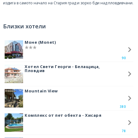
издига в самото начало на Стария град и зорко бди над пловдивчани.
Храмът, който виждаме днес е издигнат на мястото на средновековна
малка църква от 10в, която будела възхищението на всеки, който я
посети. Има писмени сведения, че през 12в кръстоносците са я
Близки хотели
разграбили, но след това била възстановена. В писания от 16в се
споменава, че е имало и манастир към нея, който бил унищожен при
пристигането на османците.
Моне (Monet)
В средата на 19в се взима решение за строеж на нова по-здрава
църква, която да бъде изградена от камък. Надпис на северната стена
90
свидетелства за годината на започване на строежа – 1844г. Под олтара
на старата църква откриват надгробна плоча с гръцки надпис, но без
Хотел Свети Георги - Белащица,
Пловдив
упомената година.
Света Богородица е трикорабна базилика с размери 17 на 32 метра.
Църквата е без купол, тъй като по време на османското владичество,
Mountain View
на християнските храмове не било разрешено да имат такъв. След
Освобождението е достроена висока кула с купол и четири камбани.
Иконостасът е изработен в стил ампир, с резбовани едри растителни
380
елементи – рози, листа, грозде, венци. Църквата е украсена отвътре с
красиви стенописи. Тази църква има важно значение при движението
Комплекс от пет обекта - Хисаря
за независима българска църква. Тук за първи път се извършва
литургия на български език.
78
Дворът на църквата не е бил винаги толкова голям. През 1930г го