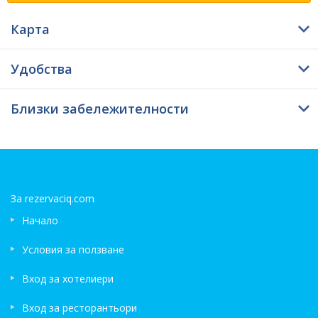
12:00 часа, а напускането се извършва преди 12:30 часа.
Къща за гости Ирис предоставя на своите гости WiFI
Карта
навсякъде - безплатно.
Удобства
Близки забележителности
За rezervaciq.com
Начало
Условия за ползване
Вход за хотелиери
Вход за ресторантьори