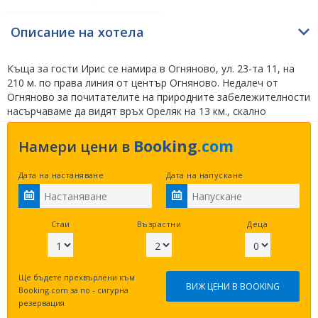
Описание на хотела
Къща за гости Ирис се намира в Огняново, ул. 23-та 11, на
210 м. по права линия от център Огняново. Недалеч от
Огняново за почитателите на природните забележителности
насърчаваме да видят връх Ореляк на 13 км., скално
образувание Сватбата на 18.8 км. и пещерата Дяволското
гърло на 49.1 км. по въздух в права линия. На любителите на
Booking
.com
Намери цени в
културата препоръчваме да видят местност Рупите на 46.9
км., роженски Манастир Свето Рождество Богородично на
Дата на настаняване
Дата на напускане
31.5 км. и археологическа площадка Безименният град на 30.7
км. по въздух.
Нашите потребители харесват
изброените недалечни алтернативи –
Семеен хотел
Градина - Огняново
на 410 м.,
Хотел Valentina Castle -
Стаи
Възрастни
Деца
Огняново
на 630 м. и
Обърнатата къща - с. Марчево,
Благоевград
на 650 м. по въздух.
Ще бъдете прехвърлени към
Мястото за нощувка е категоризирано с 1 звезда. Ползвани
ВИЖ ЦЕНИ В BOOKING
Booking.com за по - сигурна
екстри са пешеходни обиколки и възможност за риболов
резервация
извън обекта. Регистрирането в обекта е възможно след