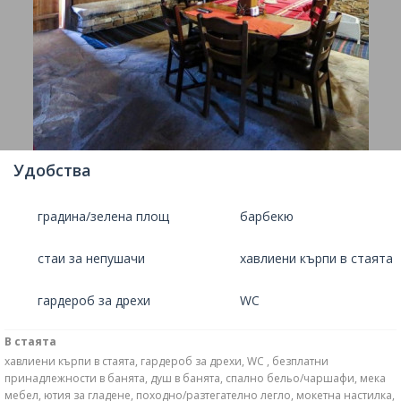
Удобства
градина/зелена площ
барбекю
стаи за непушачи
хавлиени кърпи в стаята
гардероб за дрехи
WC
В стаята
хавлиени кърпи в стаята, гардероб за дрехи, WC , безплатни
принадлежности в банята, душ в банята, спално бельо/чаршафи, мека
мебел, ютия за гладене, походно/разтегателно легло, мокетна настилка,