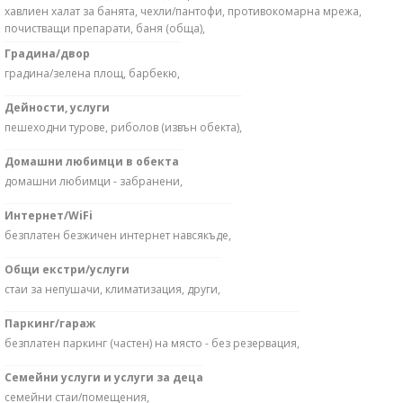
хавлиен халат за банята, чехли/пантофи, противокомарна мрежа,
почистващи препарати, баня (обща),
Градина/двор
градина/зелена площ, барбекю,
Дейности, услуги
пешеходни турове, риболов (извън обекта),
Домашни любимци в обекта
домашни любимци - забранени,
Интернет/WiFi
безплатен безжичен интернет навсякъде,
Общи екстри/услуги
стаи за непушачи, климатизация, други,
Паркинг/гараж
безплатен паркинг (частен) на място - без резервация,
Семейни услуги и услуги за деца
семейни стаи/помещения,