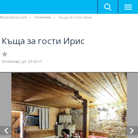
Rezervaciq.com
Огняново
Къща за гости Ирис
Къща за гости Ирис
Огняново, ул. 23-та 11