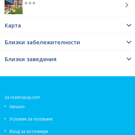
и днес. Заради голямата тежест момата паднала до него и намерила
смъртта си. Днес на мястото, което паднала тя, няма трева. Момичето
било безстрашно и дало живота си за своята вяра.
Карта
Близки забележителности
Близки заведения
За rezervaciq.com
Начало
Условия за ползване
Вход за хотелиери