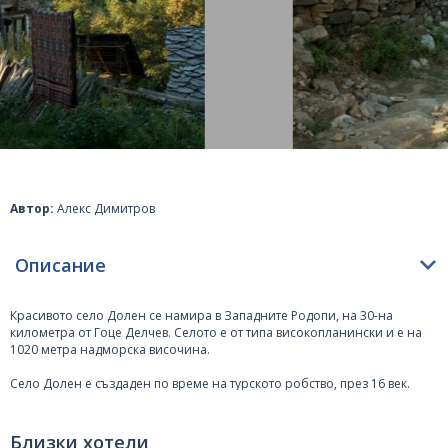
Автор:
Алекс Димитров
Описание
Красивото село
Долен
се намира в Западните Родопи, на 30-на
километра от
Гоце Делчев
. Селото е от типа високопланински и е на
1020 метра надморска височина.
Село Долен е създаден по време на турското робство, през 16 век.
Тогава българите търсят спасение от принудителното приемане на
исляма и бягат високо в планините. В периода на българското
Възраждане селото постепенно процъфтява и преживява подем.
Близки хотели