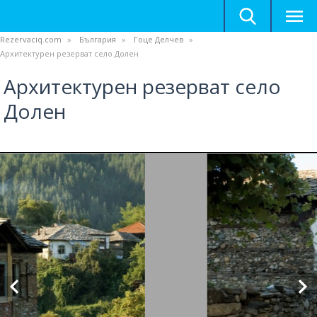
Rezervaciq.com
България
Гоце Делчев
Архитектурен резерват село Долен
Архитектурен резерват село
Долен