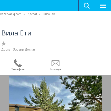
Rezervaciq.com
Доспат
Вила Ети
Вила Ети
Доспат, Язовир Доспат
Телефон
Е-поща