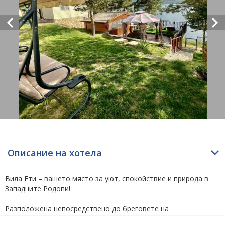
Описание на хотела
Вила Ети – вашето място за уют, спокойствие и природа в
Западните Родопи!
Разположена непосредствено до бреговете на
величествения язовир Доспат – втория по големина язовир в