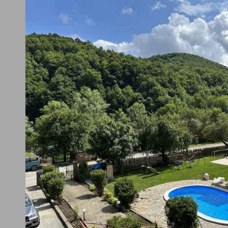
ТАЯ
ОБЩО ЗА 1 НОЩУ
300.00 €
овината къща (до 15 души)
анене
586.75 лв
а обекти Елена