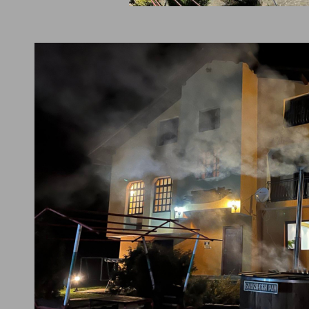
барбекю
трапезен кът / трапеза
ейни
външен басейн,
аята
трапезен кът / трапезария,
дина/двор
градина/зелена площ, барбекю,
ернет/WiFi
безжичен интернет - безплатен,
кинг/гараж
паркинг - външен,