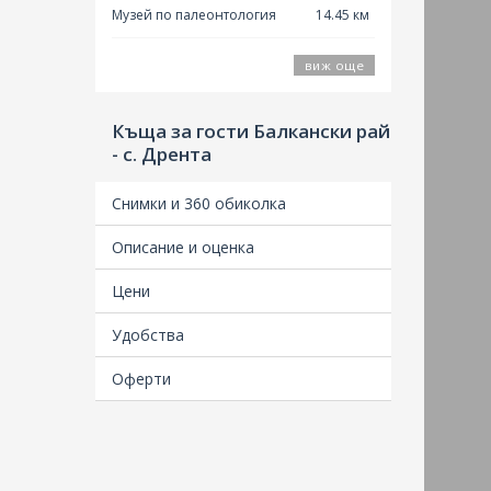
комплекс Даскалоливница
Музей по палеонтология
14.45 км
виж още
Къща за гости Балкански рай
- с. Дрента
Снимки и 360 обиколка
Описание и оценка
Цени
Удобства