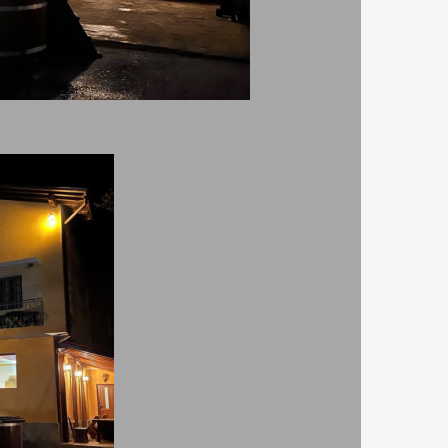
За www.rezervaciq.com
Всички материали и снимки са
собственост на ДРС - Травел ЕООД,
потребителите от които са въведени
или техните автори. СЕМЕЕН ХОТЕЛ
„БАЛКАНСКИ РАЙ” СЕ НАМИРА В
ГОРНАТА ЧАСТ НА СЕЛО ДРЕНТА.
и
Селището се състои от няколко
махали, пръснати из дебрите на Стара
страл
планина. Селото крие очарование с
приказната си природа. На юг от
селото се издига невисок баир от
двете му ст