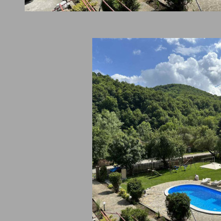
обства
външен басейн
паркинг - външен