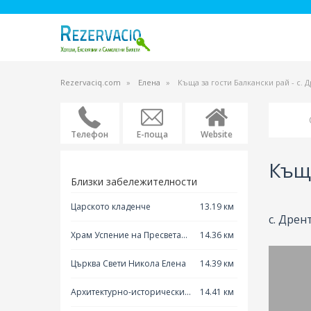
Rezervaciq.com
Елена
Къща за гости Балкански рай - с. 
Телефон
Е-поща
Website
Къща
Близки забележителности
Царското кладенче
13.19 км
с. Дрен
Храм Успение на Пресвета
14.36 км
Богородица
Църква Свети Никола Елена
14.39 км
Архитектурно-исторически
14.41 км