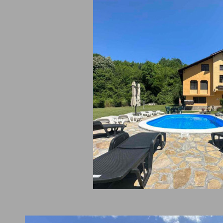
ЕН ХОТЕЛ „БАЛКАНСКИ РАЙ” СЕ НАМИРА В ГОРНАТА ЧАСТ НА С
ето се състои от няколко махали, пръснати из дебрите на Стар
ирода. На юг от селото се издига невисок баир от двете му стра
исполин се оглежда в техните безброй сини вирове. Този баир с
 на дренчани.
бините на горските пътеки в местността Горни край тече минер
вода има изпитано лековито действие!
ЕТЕ И ХОТЕЛ ЦЕНТРАЛ - ЕЛЕНА
АПИТВАНИЯ И РЕЗЕРВАЦИИ, МОЛЯ, КЛИКНЕТЕ ТУК
уст 2026 до 09 август 2026 за една стая