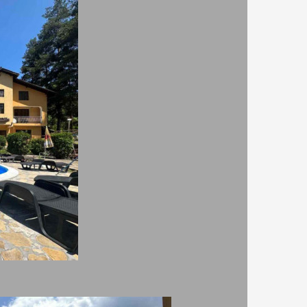
ЕЛО ДРЕНТА.
а планина. Селото крие очарование с приказната
ни се врязват реките Веселина и Божечка, а той
е нарича Шипков рът. Той е любимо място за
ална вода, която извира от село Вонеща вода.
ПРОМЕНИ