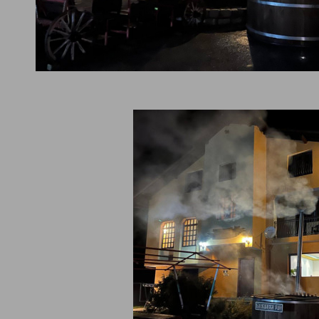
рски сайтове
Препоръчваме
2025
Вили Цигов Чарк
рентни зали Пловдив
Хотели в Боровец
нтски бригади
Пампорово
ка в Бъглария
Всички дестинации и обект
zervaciq.com
Липса на правна връзка с А
einside.bg
Холидейз и Тирс
telbox.bg