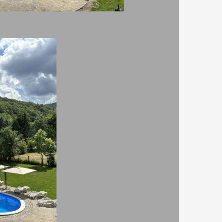
градина/зелена площ