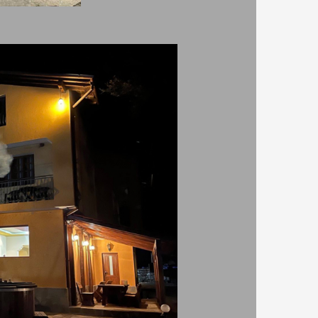
рия
безжичен интернет - безплатен