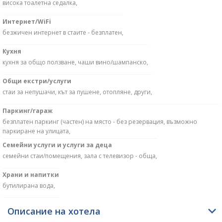
висока тоалетна седалка,
Интернет/WiFi
безжичен интернет в стаите - безплатен,
Кухня
кухня за общо ползване, чаши вино/шампанско,
Общи екстри/услуги
стаи за непушачи, кът за пушене, отопляне, други,
Паркинг/гараж
безплатен паркинг (частен) на място - без резервация, възможно
паркиране на улицата,
Семейни услуги и услуги за деца
семейни стаи/помещения, зала с телевизор - обща,
Храни и напитки
бутилирана вода,
Описание на хотела