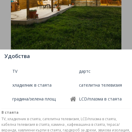
Удобства
TV
дартс
хладилник в стаята
сателитна телевизия
градина/зелена площ
LCD/плазма в стаята
В стаята
TV, хладилник в стаята, сателитна телевизия, LCD/плазма в стаята,
кабелна телевизия в стаята, камина , кафемашина в стаята, тераса/
веранда, хавлиени кърпи в стаята, гардероб за дрехи, звукова изолация,