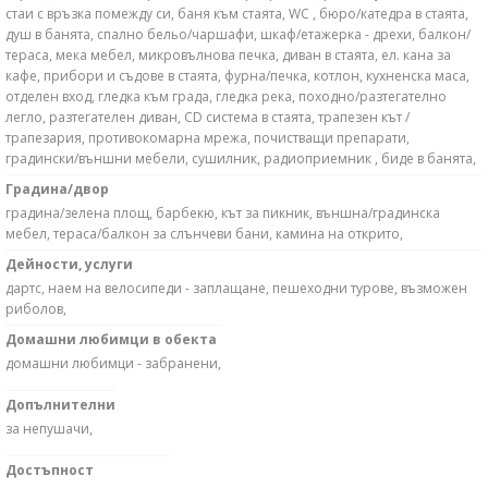
стаи с връзка помежду си, баня към стаята, WC , бюро/катедра в стаята,
душ в банята, спално бельо/чаршафи, шкаф/етажерка - дрехи, балкон/
тераса, мека мебел, микровълнова печка, диван в стаята, ел. кана за
кафе, прибори и съдове в стаята, фурна/печка, котлон, кухненска маса,
отделен вход, гледка към града, гледка река, походно/разтегателно
легло, разтегателен диван, CD система в стаята, трапезен кът /
трапезария, противокомарна мрежа, почистващи препарати,
градински/външни мебели, сушилник, радиоприемник , биде в банята,
Градина/двор
градина/зелена площ, барбекю, кът за пикник, външна/градинска
мебел, тераса/балкон за слънчеви бани, камина на открито,
Дейности, услуги
дартс, наем на велосипеди - заплащане, пешеходни турове, възможен
риболов,
Домашни любимци в обекта
домашни любимци - забранени,
Допълнителни
за непушачи,
Достъпност