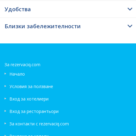
Удобства
Близки забележителности
За rezervaciq.com
Начало
Условия за ползване
Вход за хотелиери
Вход за ресторантьори
За контакти с rezervaciq.com