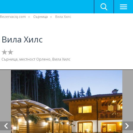
Rezervaciq.com
Сърница
Вила Хилс
Вила Хилс
Сърница, местност Орлено, Вила Хилс