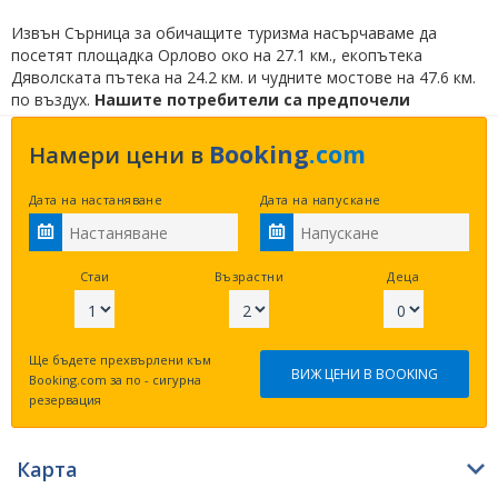
Извън Сърница за обичащите туризма насърчаваме да
посетят площадка Орлово око на 27.1 км., екопътека
Дяволската пътека на 24.2 км. и чудните мостове на 47.6 км.
по въздух.
Нашите потребители са предпочели
възможност за настаняване –
Хотел Мерджан
на 220 м.
по въздух.
Booking
.com
Намери цени в
Това място има 2 звезди. Ползвани услуги са дартс в обекта,
Дата на настаняване
Дата на напускане
велосипеди срещу заплащане, пешеходни разходки и
възможност за риболов. Настаняването е възможно след
14:00 часа, а отрегистрирането трябва да е преди 12:00 часа.
Вила Хилс осигурява на своите потребители Wifi интернет в
Стаи
Възрастни
Деца
стаите - безплатно.
Ще бъдете прехвърлени към
ВИЖ ЦЕНИ В BOOKING
Booking.com за по - сигурна
резервация
Карта