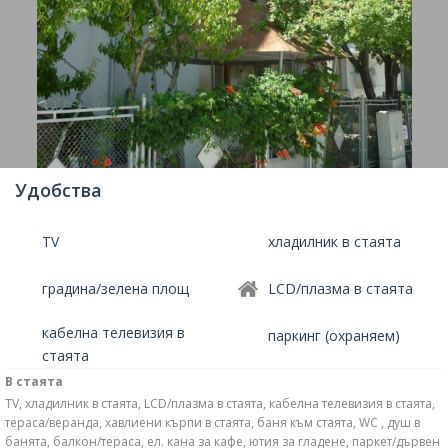
Удобства
TV
хладилник в стаята
градина/зелена площ
LCD/плазма в стаята
кабелна телевизия в
паркинг (охраняем)
стаята
В стаята
TV, хладилник в стаята, LCD/плазма в стаята, кабелна телевизия в стаята,
тераса/веранда, хавлиени кърпи в стаята, баня към стаята, WC , душ в
банята, балкон/тераса, ел. кана за кафе, ютия за гладене, паркет/дървен