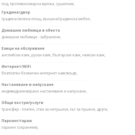
под, противокомарна мрежа, сушилник,
Градина/двор
градина/зелена площ, външна/градинска мебел,
Домашни любимци в обекта
домашни любимци - забранени,
Езици на обслужване
английски език, руски език, български език, немски език,
Интернет/WiFi
безплатен безжичен интернет навсякъде,
Настаняване и напускане
индивидуализирано настаняване и напускане,
Общи екстри/услуги
трансфер - платен, стаи за непушачи, кът за пушене, други,
Паркинг/гараж
паркинг (охраняем),