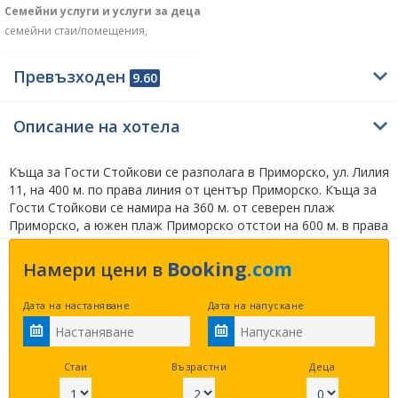
Семейни услуги и услуги за деца
семейни стаи/помещения,
Превъзходен
9.60
Описание на хотела
Къща за Гости Стойкови се разполага в Приморско, ул. Лилия
11, на 400 м. по права линия от център Приморско. Къща за
Гости Стойкови се намира на 360 м. от северен плаж
Приморско, а южен плаж Приморско отстои на 600 м. в права
линия. Съветваме Ви да посетите подводен параклис Свети
Николай Чудотворец на 410 м. по въздух в права линия.
Booking
.com
Намери цени в
Посетителите на rezervaciq.com са предпочели
следните близкоразположени обекти –
Хотел Голдън
Дата на настаняване
Дата на напускане
Лион - Приморско
на 140 м.,
Хотел Пловдив -
Приморско
на 140 м. и
Семеен хотел Анита - Приморско
на 230 м. по въздух в права линия.
Стаи
Възрастни
Деца
Това място е оценено с 1 звезда. Пристигането се извършва