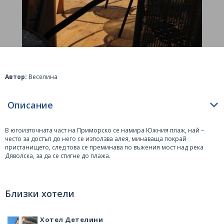
Автор:
Веселина
Описание
В югоизточната част на
Приморско
се намира Южния плаж, най –
често за достъп до него се използва алея, минаваща покрай
пристанището, след това се преминава по въжения мост над река
Дяволска, за да се стигне до плажа.
Дължината е повече от 2 километра, което го прави внушителен.
Пясъка е с жълтеникав златист оттенък, не много ситен, но
изключително чист, също като водата там – кристална и със синьо –
Близки хотели
тюркоазен пленителен цвят.
По плажа има платена зона с шезлонги и чадъри и свободна такава,
Хотел Детелини
за тези от почиващите, които разполагат със собствени плажни