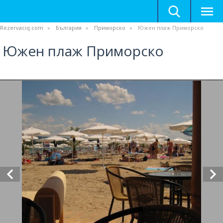
Rezervaciq.com
България
Приморско
Южен плаж Приморско
Южен плаж Приморско