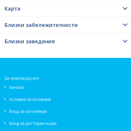
Карта
Близки забележителности
Близки заведения
За rezervaciq.com
Начало
Условия за ползване
Вход за хотелиери
Вход за ресторантьори