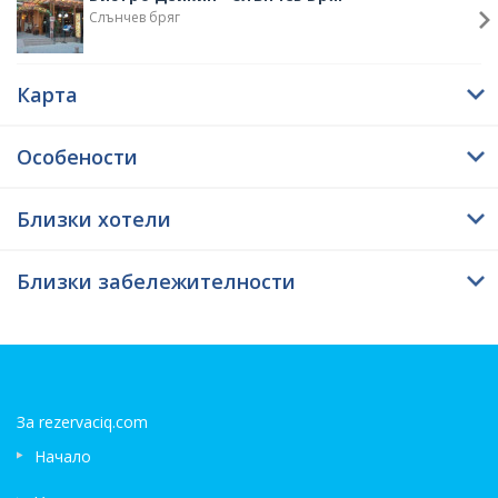
Слънчев бряг
Карта
Особености
Близки хотели
Близки забележителности
За rezervaciq.com
Начало