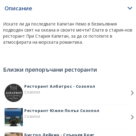
Описание
Искате ли да последвате Капитан Немо в безмълвния
подводен свят на океана и своите мечти? Елате в стария-нов
ресторант При Стария Капитан, за да се потопите в
атмосферата на морската романтика.
Морска храна и средиземноморска храна, вегетариански и
месни ястия, вкусни супи и десерти, ще задоволят всеки
изтънчен вкус.
Близки препоръчани ресторанти
Вече 21 години ресторант При Стария капитан посреща и
изпраща гости. Добре сте дошли!
Ресторант Албатрос - Созопол
Созопол
Ресторант Южен Полъх Созопол
Созопол
Бистро Дейкин - Слънчев Бряг