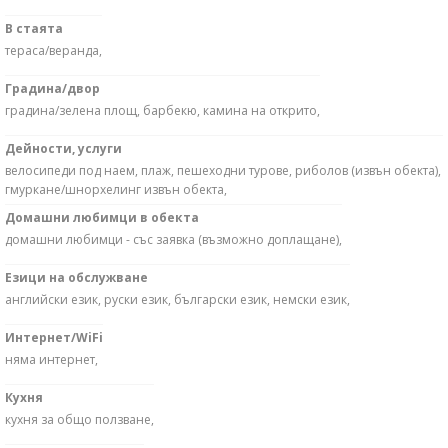
В стаята
тераса/веранда,
Градина/двор
градина/зелена площ, барбекю, камина на открито,
Дейности, услуги
велосипеди под наем, плаж, пешеходни турове, риболов (извън обекта),
гмуркане/шнорхелинг извън обекта,
Домашни любимци в обекта
домашни любимци - със заявка (възможно доплащане),
Езици на обслужване
английски език, руски език, български език, немски език,
Интернет/WiFi
няма интернет,
Кухня
кухня за общо ползване,