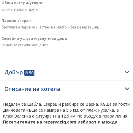
Общи екстри/услуги
климатизация, други,
Паркинг/гараж
безплатен паркинг (частен) на място - без резервация,
Семейни услуги и услуги за деца
семейни стаи/помещения,
Добър
6.90
Описание на хотела
Недалеч са Шабла, Езерец и разбира се Варна. Къща за гости
Данчовата къща се намира на 5.6 км. от плаж Русалка, а
плаж Зеленка e ситуиран на 12.5 км. по въздух в права линия.
Посетителите на rezervaciq.com избират и между
алтернативата –
Русалка Ризорт
на 5.1 км. по права