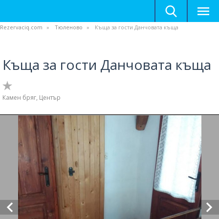
Rezervaciq.com
Тюленово
Къща за гости Данчовата къща
Къща за гости Данчовата къща
Камен бряг, Център