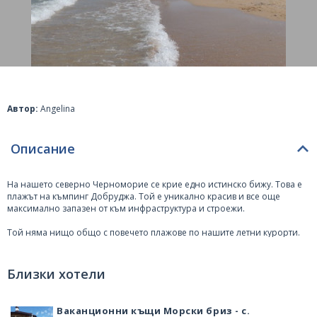
Автор:
Angelina
Описание
На нашето северно Черноморие се крие едно истинско бижу. Това е
плажът на къмпинг Добруджа. Той е уникално красив и все още
максимално запазен от към инфраструктура и строежи.
Той няма нищо общо с повечето плажове по нашите летни курорти.
Тук няма да видите много хора, легнали един до друг на плажа,
защото няма място. Няма да видите отпадъци по плажната ивица или
във водата.
Близки хотели
Чара на този плаж е именно в неговата неподправеност и
незаселеност. Той е изключително дълъг и просторен. Посетителите
Ваканционни къщи Морски бриз - с.
му са хора, обичащи спокойствието и пълноценната почивка, решили