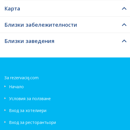
Карта
Близки забележителности
Близки заведения
За rezervaciq.com
Начало
Условия за ползване
Вход за хотелиери
Вход за ресторантьори