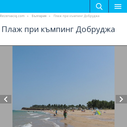
Rezervaciq.com
България
Плаж при къмпинг Добруджа
Плаж при къмпинг Добруджа