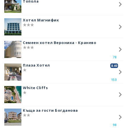
Топола
да изберат нощувки в къмпинга, вместо в някой голям хотел.
Основно плажа се посещава от семейства и малки деца. Пясъка е
ситен и златист, а водата чиста и много приятна за къпане. В близост
Хотел Магнифик
има
заведения
за хранене и напитки.
Семеен хотел Вероника - Кранево
78
Плаза Хотел
8.40
150
White Cliffs
Къща за гости Богданова
98