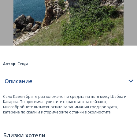
Автор:
Севда
Описание
Село Камен бряг е разположено по средата на пътя межу
Шабла
и
Каварна
. То привлича туристите с красотата на пейзажа,
многобройните възможностите за занимания сред приодата,
катерене по скали и историческите останки в околностите.
От години хората идват тук за популярното събитие „джулая“, за да
посрещнат изгрева на 1 – ви Юли. Тук се намира местността Огънчето,
където в следствие на изтичане на природен газ вече над 50 години
Близки хотели