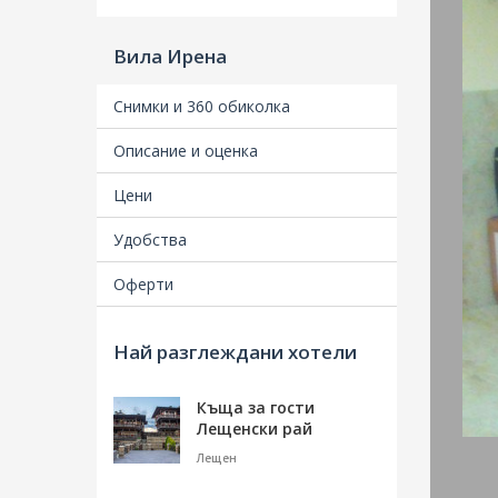
Вила Ирена
Снимки и 360 обиколка
Описание и оценка
Удобства
Най разглеждани хотели
Къща за гости
Лещенски рай
Лещен