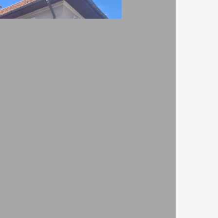
дна алея
WIFI
10.00
Предимства
TV
наличен безплатен паркинг
градина/зелена площ
камина
кухня/кухененски бокс
тераса/веранда
ВИЖ ВСИЧКИ
ПРОМЕНИ
САЙТ ЗА РЕЗЕРВАЦИЯ