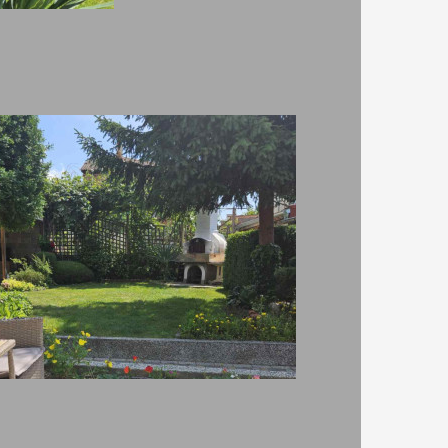
кинг
градина/зелена площ