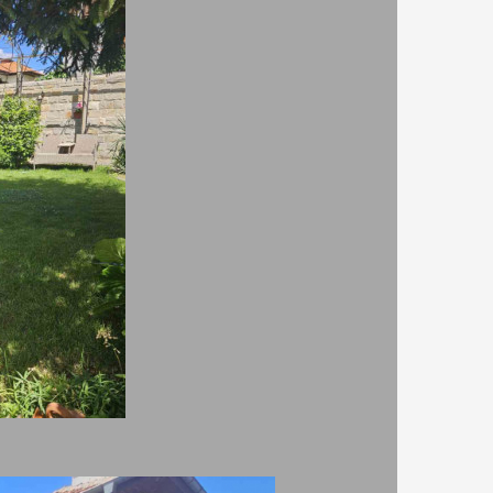
Превъзходен
ирани
9.80
35 проверени отзива
Wi-Fi и
 на 2,8
Чистота
и
9.50
вана
Комфорт
 могат да
9.50
 или да
Разположение
 със
9.80
Удобства
9.50
асейн, а
ранти
Персонал
9.80