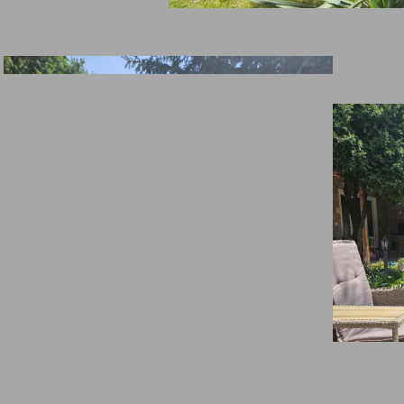
обства
TV
наличен безплатен пар