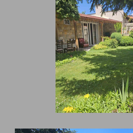
за гости вила Tia Maria се намира в Хисаря и предлага климатиз
ения за настаняване с вътрешен двор. На място има безплатен 
атен паркинг. Мястото за настаняване е за непушачи и се намира
етра от Римската гробница в Хисаря.
aria е просторна къща за гости с тераса и изглед към градината 
лага с 4 спални, всекидневна, телевизор с плосък екран, оборуд
 със съдомиялна машина и фурна, както и 2 бани с биде. Гостите
сладят на атмосферата на околностите от откритата трапезария
плят край камината в по-студените дни.
пълнително уединение помещенията за настаняване разполагат
тоятелен вход.
минути пешеходно разстояние от къщата има хубав минерален б
на 10-15 минути, отново ходейки пеша, се намират всички ресто
 парк Момина баня.