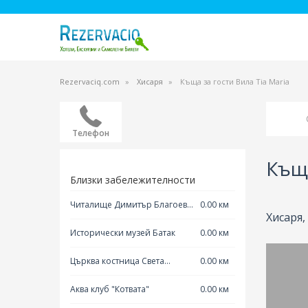
Rezervaciq.com
Хисаря
Къща за гости Вила Тia Maria
Телефон
Къща
Близки забележителности
Читалище Димитър Благоев
0.00 км
Хисаря,
Добринище
Исторически музей Батак
0.00 км
Църква костница Света
0.00 км
Неделя Батак
Аква клуб "Котвата"
0.00 км