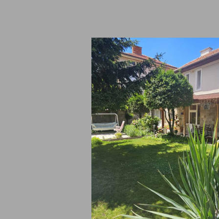
185.00 €
а къща на вечер
анене
361.82 лв
 обекти Хисаря