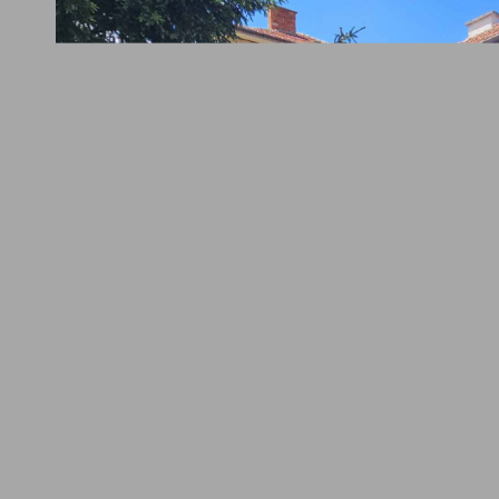
зост има културен дом, летен театър, крепостна стена с пешехо
 нея почти 3 км, археологически музей
уст 2026 до 10 август 2026 за една стая
ТАЯ
ОБЩО ЗА 1 НОЩУВКИ