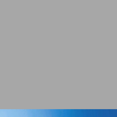
л Боженци
Къща за гости Вила
8.50
Тia Maria