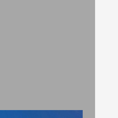
Къща Абдения
Двойна стая - Без
70
хранене
ВИЖ ПОВЕЧЕ
9.80