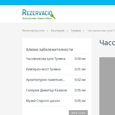
Rezervaciq.com
България
Трявна
Часовникова кула 
Часо
Близки забележителности
Часовникова кула Трявна
0.00 км
Кивгирен мост Трявна
0.01 км
Архитектурен паметник
0.02 км
Попангелова къща
Галерия Димитър Казаков
0.05 км
Музей Старото школо
0.05 км
виж още