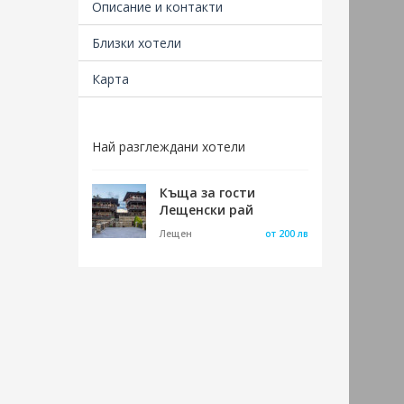
местн
Описание и контакти
Височ
Близки хотели
благо
механ
Карта
Кулат
е осъ
се ор
Най разглеждани хотели
Фейзи
Габр
строи
Къща за гости
Михаи
Лещенски рай
Лещен
от 200 лв
Споре
хармо
детск
Тук е
много
Също 
Славе
му оп
отсяк