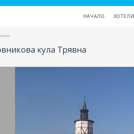
НАЧАЛО
ХОТЕЛ
Трявна
вникова кула Трявна