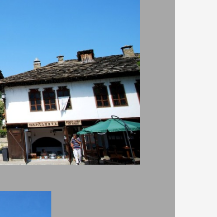
 било
, да
красиви
та