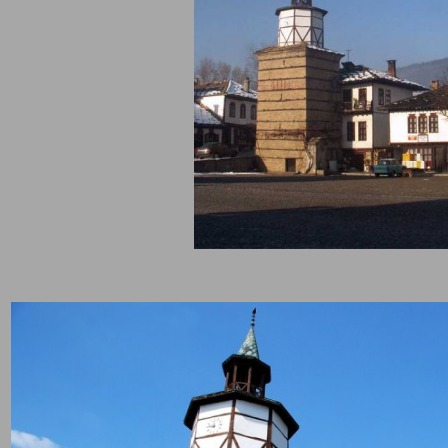
и майстори.
ината на кулата е 21.15 метра. Часовниковия механизъм е от 18
дарение на двама братя от Габрово. Часовника все още действа
изъм и до ден днешен.
а е направена заради 2 основни при1ини, едната е, че тогавашн
знал, че има нужда от часовникова кула, която помага на заная
иентират за работното си време и обедните почивки. Също так
 ага нарежда да се направят такива кули, освен в Трявна, също 
ово,
Елена
и други. Този еснаф си набавя всичко необходимо, ка
телни материали. Всичко се складирало до ограда на Свети Арх
л.
д учените, това не е най – старата кула, но за сметка на това е 
ничната в нашата страна. Дори Пенчо Славейков свързва някой
ите си спомени с тази кула.
 емблематично възприятието на кулата от гражданите на
Тетев
 се гордеели с нея, често отбелязвали, че в
Габрово
няма такава
така били убедени, че тяхната е най – високата в целия свят. П
йков разказва в една своя творба как срещнал Тетевенски граж
исвал Айфеловата кула, нейното величие и височина. Тогава гр
ъл, че няма как да се мери с техния градски часовник нито по ви