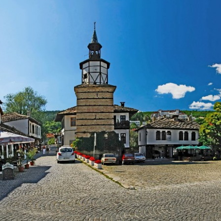
 СТАЯ (две
390
и) - Нощувка
ка
ВИЖ ПОВЕЧЕ
ВИЖ ПОВЕЧЕ
а обекти Трявна