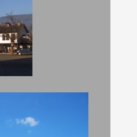
15 год,
 с този
ия еснаф
тчиите да
а баши
така
то
ангел
най –
 от
ен
. Те
 кула.
енчо
данин и
ажданина
сочина,