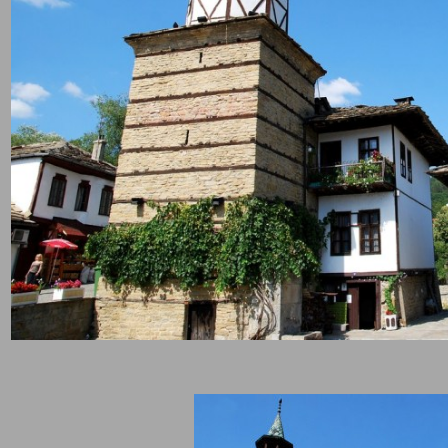
по красота.
егенда, според която, за да се сдобият Тетевенци с тази кула е
одимо да получат разрешение от османците. Те им дали условие
 да носят традиционните си накити – сокай. Те представлявали 
ми, почти като царските.
след последния звън на камбаната в 22:00 часа зазвучава песен
зделени“, текста на която е на Пенчо Славейков.
ки хотели