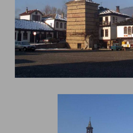
вата часовникова кула в
Трявна
е популярен символ на града. П
 за съществуването и са намерени в летопис на Поп Йовчо. Там
нал, че е създаден през 1814 година. За изграждането са участв