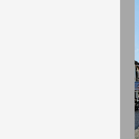
ДВОЙНА
нощувк
и закус
Карт