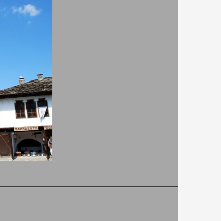
Къща Борана
8.90
295
цената е и за двата
70
етажа - Без хранене
ВИЖ ПОВЕЧЕ