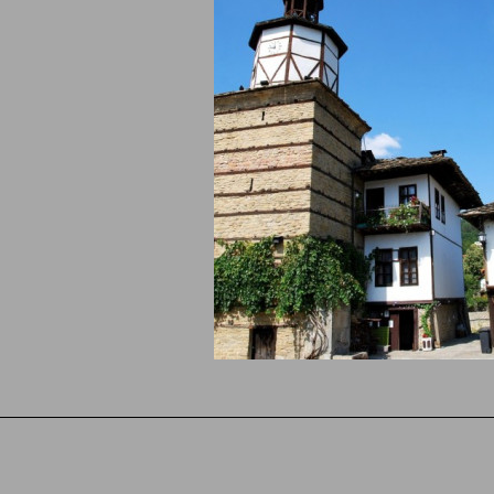
ен хотел Балканика
Арт комплекс Горски
рал
дом & Старата къща
стая - Без
70
Нощувка в Старата
е
къща/ цялата къща
при мин 2 нощувки
при 9 - Без хранене
ВИЖ ПОВЕЧЕ
ВИЖ ПОВЕЧЕ