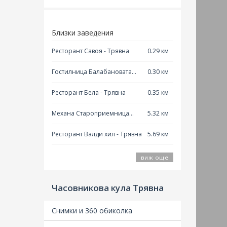
Близки заведения
Ресторант Савоя - Трявна
0.29 км
Гостилница Балабановата
0.30 км
къща - Трявна
Ресторант Бела - Трявна
0.35 км
Механа Староприемница
5.32 км
1968 - Габрово
Ресторант Валди хил - Трявна
5.69 км
виж още
Часовникова кула Трявна
Краси
данни
Снимки и 360 обиколка
споме