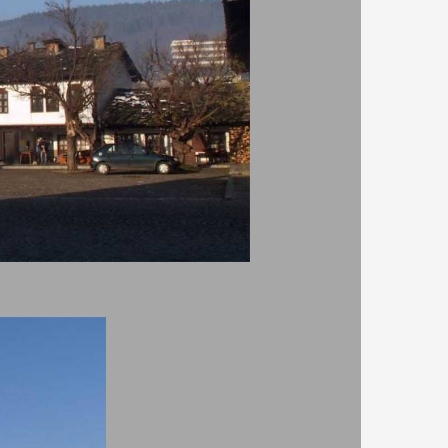
ървите
 той е
Автор:
Дидка
али
Website:
виж тук