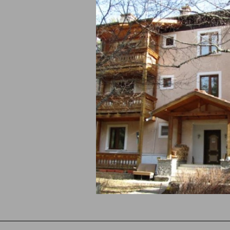
и обект към момента не предлага резерва
ционно Селище Дъното - Батак се намира на 132.2 км. по въздух
оразположени са Свети Константин, Цигов Чарк и разбира се Па
е исторически музей Батак на 132.2 км. в права линия. Недалеч 
ежителности предлагаме да разгледат пещерата Снежанка на 6.2 
км. в права линия. На любителите на история/култура/изкуство 
енски парк на 8 км., крепост Цепина на 10.6 км. и Исторически м
.
Посетителите на rezervaciq.com избират и между следн
 за гости Родопска среща- яз. Батак, местност Дъното
на
 Селище Руминика - с. Дорково, Цигов Чарк
на 7.1 км. по 
място е оценено с 1 звезда. Клиентите на Ваканционно Селище
 собствен ресторант. По време на престоя си малките посетите
а площадка в обекта. Други услуги са тенискорт, тенис на маса 
- велосипеди. Гостите могат да ползват рецепция 24 часа.