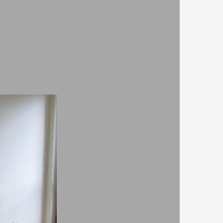
собственост на ДРС - Травел ЕООД,
потребителите от които са въведени
или техните автори.
и
страл