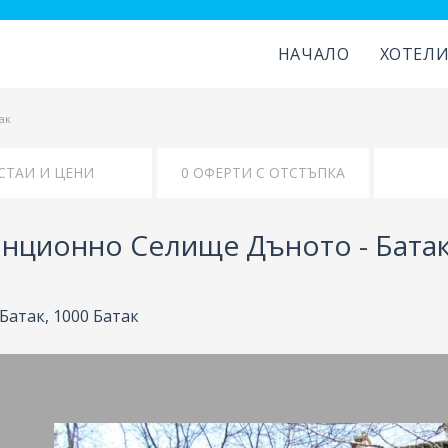
НАЧАЛО
ХОТЕЛ
ак
КАРТА
УДОБСТВА
анционно Селище Дъното - Бата
Батак, 1000 Батак