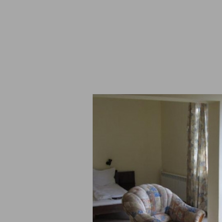
рентни зали Пловдив
Хотели в Боровец
нтски бригади
Пампорово
ка в Бъглария
Всички дестинации и обект
zervaciq.com
Липса на правна връзка с А
einside.bg
Холидейз и Тирс
telbox.bg
tel-adria.eu