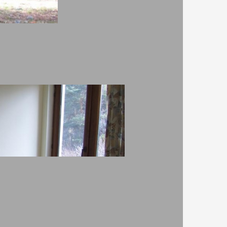
За www.rezervaciq.com
Всички материали и снимки са