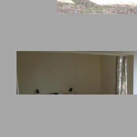
рски сайтове
Препоръчваме
2025
Вили Цигов Чарк