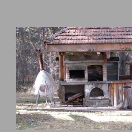
дина/двор
градина/зелена площ, барбекю,
ости, услуги
тенис игрище/корт, велосипеди под
дения и хранене
ресторант, бар в обекта,
аняване и напускане
рецепция-денонощна,
и екстри/услуги
списания и вестници, трансфер - п
епция и лоби
багажно помещение,
йни услуги и услуги за
площадка за деца,
а
ене и гладене
гладене на дрехи,