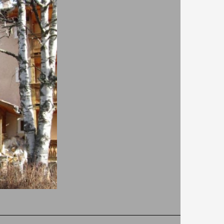
ции!
 в права линия от централната зона на Батак.
зарджик. В рамките на Батак съветваме да
от Батак за харесващите природните
км., язовир Батак на 7 км. и чудните мостове на
предлагаме да разгледат природонаучен музей
узей Брацигово на 14.1 км. по въздух в права
ите недалечни опции за настаняване –
 1.3 км.,
Вила Мери - Св. Константин
на 3 км.
права линия.
 Дъното - Батак имат възможност да използват
ли ще имат възможността да се възползват от
в обекта, фитнес оборудване, плаж в/до обекта и