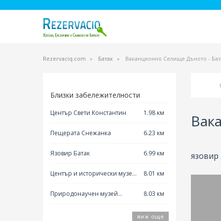
Rezervaciq.com
Батак
Ваканционно Селище Дъното - Бат
Близки забележителности
Център Свети Константин
1.98 км
Вак
Пещерата Снежанка
6.23 км
Язовир Батак
6.99 км
язовир 
Център и исторически музей
8.01 км
Пещера
Природонаучен музей
8.03 км
Плиоценски парк
виж още