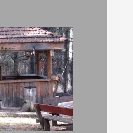
 наем, тенис на маса, фитнес зала/кът, плаж,
латен,