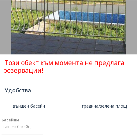
Този обект към момента не предлага
резервации!
Удобства
външен басейн
градина/зелена площ
Басейни
външен басейн,