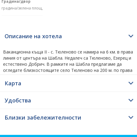
Градина/двор
градина/зелена площ,
Описание на хотела
Ваканционна къща II - с. Тюленово се намира на 6 км. в права
линия от центъра на Шабла. Недалеч са Тюленово, Езерец и
естествено Добрич. В рамките на Шабла предлагаме да
огледате близкостоящите село Тюленово на 200 м. по права
линия от Ваканционна къща II - с. Тюленово. Извън Шабла за
обичащите обиколките по забележителности съветваме да
Карта
разгледат фарът на нос Шабла на 5.7 км., национален
археологически резерват Яйлата на 6.4 км. и плаж
Удобства
Икантълъка на 27.8 км. по въздух в права линия.
Посетителите на rezervaciq.com харесват опция за
настаняване –
Русалка Ризорт
на 9.9 км. по въздух.
Близки забележителности
Обектът предлага басейн на открито.