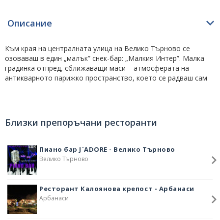
Описание
Към края на централната улица на Велико Търново се
озоваваш в един „малък” снек-бар: „Малкия Интер”. Малка
градинка отпред, сближаващи маси – атмосферата на
антикварното парижко пространство, което се радваш сам
да откриеш. Носят се слухове, че това е била къщата на
Буров.
Може да го видиш и като бохемско място с впечатляващи
Близки препоръчани ресторанти
чудеса – музикални инструменти по стените (не един и два, с
различни големини), портрети на герои, звезди, танцьори,
красиви жени, табели от улици и пр. Проницателен опит да се
Пиано бар J`ADORE - Велико Търново
съхрани времето през предметите, които разказват за други
Велико Търново
нрави, за други преживявания.
Събрани заедно те носят посетителя като по реката на
Ресторант Калоянова крепост - Арбанаси
Хераклит с тази спираща дъха разлика, че тук можеш да
Арбанаси
влезеш два пъти, та дори и повече.