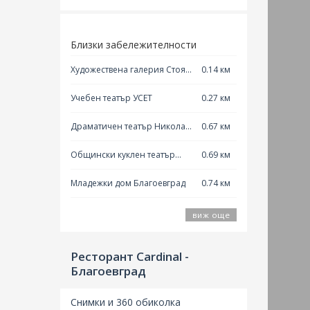
Близки забележителности
Художествена галерия Стоян
0.14 км
Сотиров
Учебен театър УСЕТ
0.27 км
Драматичен театър Никола
0.67 км
Вапцаров Благоевград
Общински куклен театър
0.69 км
Благоевград
Младежки дом Благоевград
0.74 км
виж още
Ресторант Cardinal -
Благоевград
Ресто
Снимки и 360 обиколка
Разпо