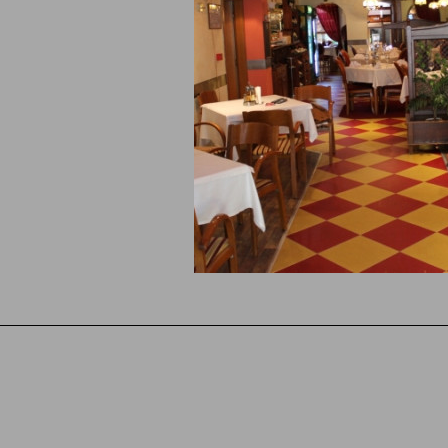
лгария. Горди сме, че от откриването на хотел § ресторант Кар
работим с един и същ колектив от сервитьори и готвачи. По тоз
аме да поддържаме нашето високо качество и да задоволяваме
вания на нашите гости. рилски манастир
рантът има изискан салон с 50 места и лятна градина с 40 места
ктна за организация на различни тържества и мероприятия.
ки препоръчани ресторанти