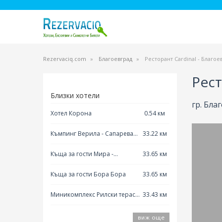
Rezervaciq.com
Благоевград
Ресторант Cardinal - Благое
Рест
Близки хотели
гр. Бла
Хотел Корона
0.54 км
Къмпинг Верила - Сапарева
33.22 км
Баня
Къща за гости Мира -
33.65 км
Сапарева баня
Къща за гости Бора Бора
33.65 км
Миникомплекс Рилски тераси
33.43 км
- Сапарева баня
виж още