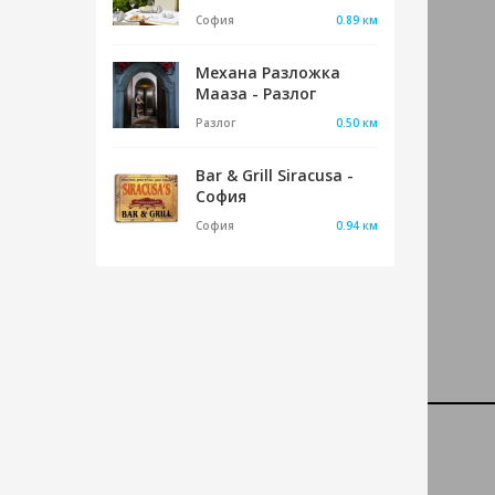
София
0.89 км
Рест
Mехана Разложка
Банс
Мааза - Разлог
Банско
,
Разлог
0.50 км
12:0
Bar & Grill Siracusa -
гр. 
София
София
0.94 км
Карт