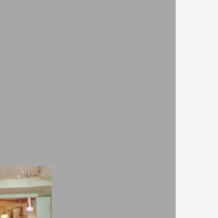
 напитки.
секи край
Места:
вътре 50 / вън 40