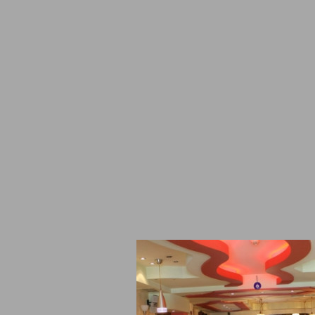
рантът предлага най – различни традиционни български ястия и
лагаме с пълен асортимент от български вина традиционни за в