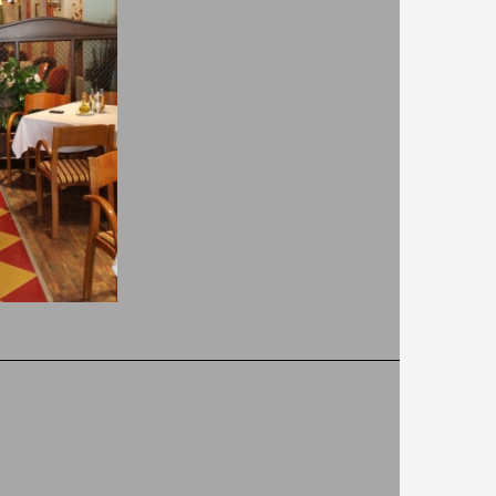
динал до
Отворено:
От 07:30 до 00:00
и начин
Адрес:
гр. Благоевград, ул. Джеймс
 всички
Баучер 5.
, която е
ТЕЛ.:+35973886676,+35988606XXXX