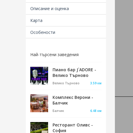
на Бъ
Описание и оценка
днес 
успяв
Карта
изиск
Особености
Ресто
перфе
Най-търсени заведения
Пиано бар J`ADORE -
Велико Търново
Близ
Велико Търново
3.59 км
Комплекс Верони -
Балчик
Балчик
6.48 км
Ресторaнт Оливс -
София