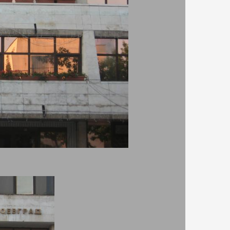
а кауза-
воя
Автор:
Дидка