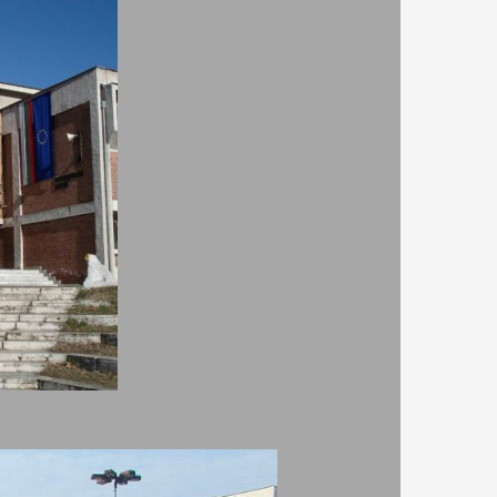
арева
Къща за гости Мира -
Сапарева баня
70
Цялата вила - Без
500
хранене
ВИЖ ПОВЕЧЕ
и
Хотел Виа Лакус