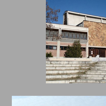
л Корона
Къмпинг Верила - Сап
8.40
Баня
стая- спалня
50
Стая двойка - Без
ранене
хранене
ВИЖ ПОВЕЧЕ
ВИЖ ПОВЕЧЕ
 за гости Бора Бора
Миникомплекс Рилск