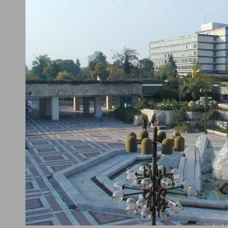
тераси - Сапарева бан
стая - Без
225
Стая (2 души) - Без
е
хранене
ВИЖ ПОВЕЧЕ
ВИЖ ПОВЕЧЕ
а обекти Благоевград