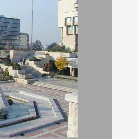
7.60
я
60
Двойна стая -
156
Закуска и вечеря
ВИЖ ПОВЕЧЕ