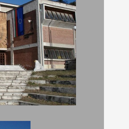
енни
 1968
, които са
нна