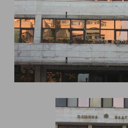
2011 година хората в
Благоевград
се обединяват около една общ
ановяването на Галерия Стоян Сотиров. Градът има нужда от с