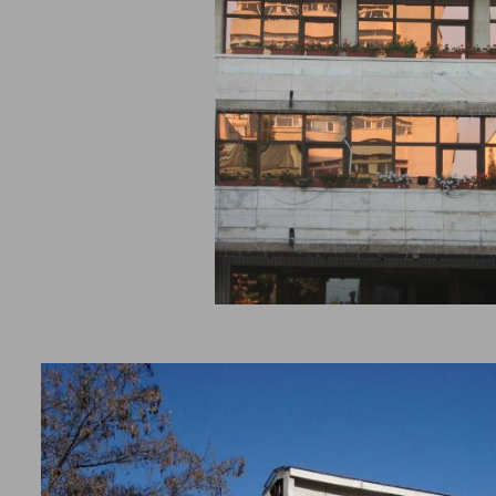
ия, която да разкрива изкуството от миналото и посланията от
менниците ни. Галерията е неделима част от града и така изкус
да се съхрани за идните поколение. През последните години мн
ия се създават като политическо решение в точния момент, а н
и нуждата от културно развитие на града.
 общност трябва да пази културата си. Все повече хора изпитва
висят духовно и да се докоснат до визуалната памет за Благоевг
на. Всички близки градове от Балкана имат галерии, дори окръ
ве притежават такива.
ожествения живот на Благоевград има автори от различни врем
 са преживяли различни събития в творчеството и живота си-
листически реализъм, пластическа революция и други. Днес
евградчани изпитват глад за изкуство, имат нужда от галерия с
янна експозиция.
ията в града е факт от 1981 година. След няколко години получ
на художествена галерия Стоян Сотиров. Дадено и е името на 
рски художник Стоян Сотиров. Той е роден в местното село Гра
ат за почетен гражданин на Благоевград.
в нея има творби от всякакви жанрове и типове изкуство, който
нциите и теченията от края на 20 век в българското изкуство. З