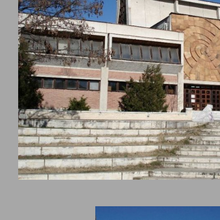
ения, богата колекция е затворена в художествения фонд на
налния исторически музей на града. В колекцията са включени ц
 и съвременни творби на българското изкуство. Създадена през
а като част от музея и днес в нея влизат почти 2400 екземпляра
от фонда на музея.
та за възстановяването на галерията и създаването на постоя
зиция продължават и днес.
ки хотели