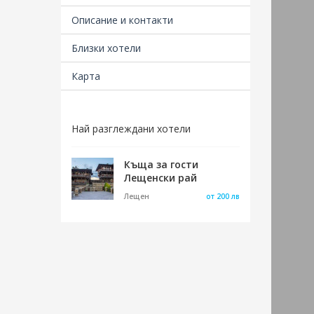
галер
съвре
Описание и контакти
може 
галер
Близки хотели
зарад
Карта
Всяка
се из
регио
градо
Най разглеждани хотели
В худ
Къща за гости
който
Лещенски рай
социа
благо
Лещен
от 200 лв
посто
Галер
Окръж
бълга
призн
Днес 
тенде