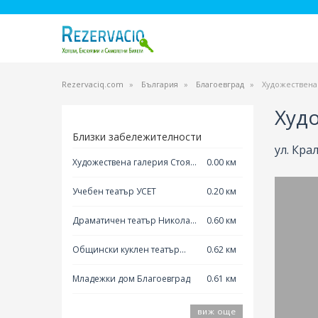
Rezervaciq.com
България
Благоевград
Художествена
Худ
Близки забележителности
ул. Кра
Художествена галерия Стоян
0.00 км
Сотиров
Учебен театър УСЕТ
0.20 км
Драматичен театър Никола
0.60 км
Вапцаров Благоевград
Общински куклен театър
0.62 км
Благоевград
Младежки дом Благоевград
0.61 км
виж още