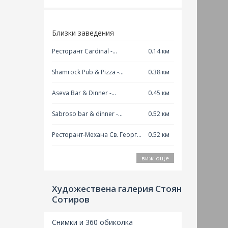
Близки заведения
Ресторант Cardinal -
0.14 км
Благоевград
Shamrock Pub & Pizza -
0.38 км
Благоевград
Aseva Bar & Dinner -
0.45 км
Благоевград
Sabroso bar & dinner -
0.52 км
Благоевград
Ресторант-Механа Св. Георги
0.52 км
- Благоевград
виж още
Художествена галерия Стоян
Сотиров
През 
Снимки и 360 обиколка
възст