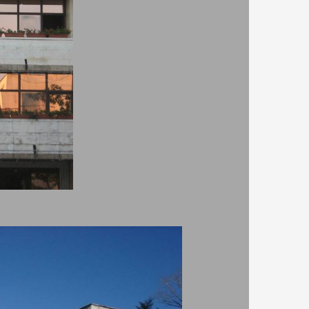
Телефони:
0897015980, 0897015979
твото
ого
Адрес:
ул. Крали Марко 8,
е толкова
Благоевград
 нужда да
рад и
жните
ена,
ава името
известния
дево и е
 показват
а