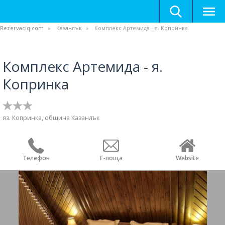
Rezervaciq.com
Казанлък
Комплекс Артемида - я. Копринка
Комплекс Артемида - я.
Копринка
яз. Копринка, община Казанлък
Телефон
Е-поща
Website