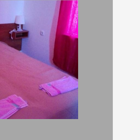
Добър
0 м. по
6.80
7 проверени отзива
и
ли на 9.2
Чистота
6.40
Комфорт
 да
6.40
 + 1
ага с
Разположение
 Друга
8.20
лед 14:00
Удобства
а
6.10
е -
Предимства
TV
хладилник в стаята
градина/зелена площ
кабелна телевизия в стаята