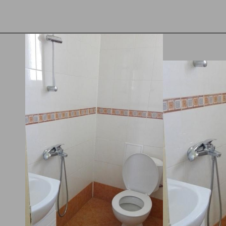
Можете 
обажда
Възрастни
Деца
2. Без
Заплаща
3. Бъ
дете прехвърлени към
Резерви
ВИЖ ЦЕНИ В BOOKING
g.com за по - сигурна
мейли.
вация
а обекти Вършец