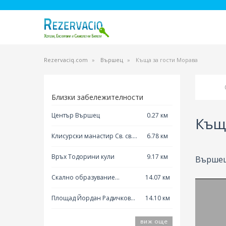
Rezervaciq.com
Вършец
Къща за гости Морава
Близки забележителности
Център Вършец
0.27 км
Къщ
Клисурски манастир Св. св.
6.78 км
Кирил и Методий Вършец
Връх Тодорини кули
9.17 км
Вършец,
Скално образувание
14.07 км
Лакатнишки скали
Площад Йордан Радичков
14.10 км
Берковица
виж още