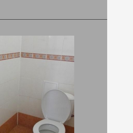
да разберете дали има свободни стаи и цените им без
ния и мейли.
 такса за резервация
те единствено в хотела. Booking не ви таксува.
рза резервация
рате сигурно за минути,без протяжни разговори и