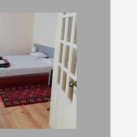
барбекю
хавлиени кърпи в стаята
ВИЖ ВСИЧКИ
градина/зелена площ
хавлиени кърпи в стаята