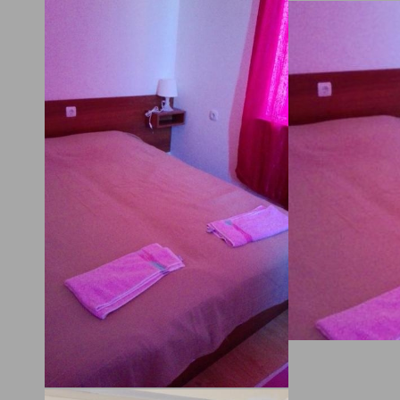
за гости Морава се разполага в Вършец, ул. Република 72, на 27
х от център Вършец. В близост до Вършец за почитателите на
еждане на забележителности предлагаме да разгледат клисурск
тир Св. св. Кирил и Методий Вършец на 6.8 км., връх Тодорини ку
 вазовата екопътека Гара Бов – Заселе на 18.1 км. по въздух.
място е категоризирано с 1 звезда. Къща за гости Морава може
ожи три вида настаняване – двойна делукс стая (2-ма възрастни
, двойна стая и фамилна стая с балкон. Всяко помещение разпол
тна/WC, телевизор, душ (в банята) на стаята, кабелна TV и баня.
а е пешеходни разходки. Регистрирането в обекта се извършва с
 а освобождаването се извършва преди 12:00 часа. Това място з
няване предлага на своите клиенти безжичен интернет навсякъд
атен.