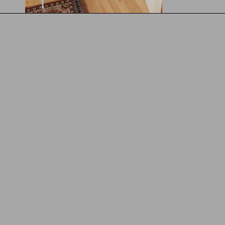
ости, услуги
пешеходни турове,
ашни любимци в обекта
домашни любимци - с предшестващ
ернет/WiFi
безплатен безжичен интернет нав
кинг/гараж
безплатен паркинг (частен) на мяс
йни услуги и услуги за
семейни стаи/помещения,
а
Booking
.com
мери цени в
Защо
1. Ви
на настаняване
Дата на напускане