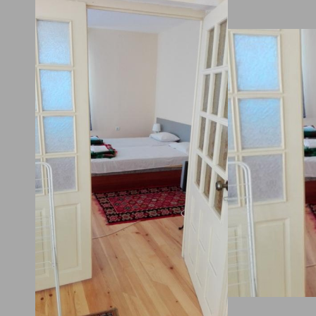
обства
TV
хладилник в стаята
кабелна телевизия в стаята
барбекю
дина/двор
градина/зелена площ, барбекю,