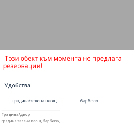
Този обект към момента не предлага
резервации!
Удобства
градина/зелена площ
барбекю
Градина/двор
градина/зелена площ, барбекю,