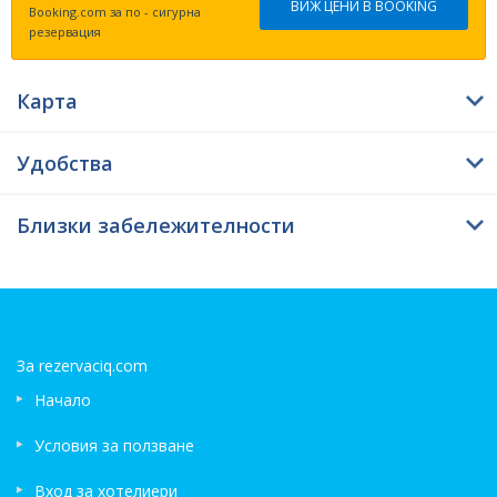
ВИЖ ЦЕНИ В BOOKING
Booking.com за по - сигурна
резервация
Мястото за нощувка е оценено с 1 звезда. Посетителите на
обекта са свободни да се възползват от бар. Настаняването
е възможно след 07:00 часа, а напускането трябва да е преди
Карта
12:00 часа. Това място за настаняване предоставя на своите
гости WiFI навсякъде - безплатно.
Удобства
Близки забележителности
За rezervaciq.com
Начало
Условия за ползване
Вход за хотелиери