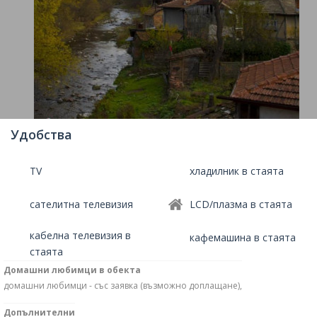
Удобства
TV
хладилник в стаята
сателитна телевизия
LCD/плазма в стаята
кабелна телевизия в
кафемашина в стаята
стаята
Домашни любимци в обекта
домашни любимци - със заявка (възможно доплащане),
Допълнителни