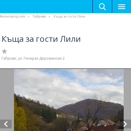
Rezervaciq.com
Габрово
Къща за гости Лили
Къща за гости Лили
Габрово, ул. Генерал Дерожински 2