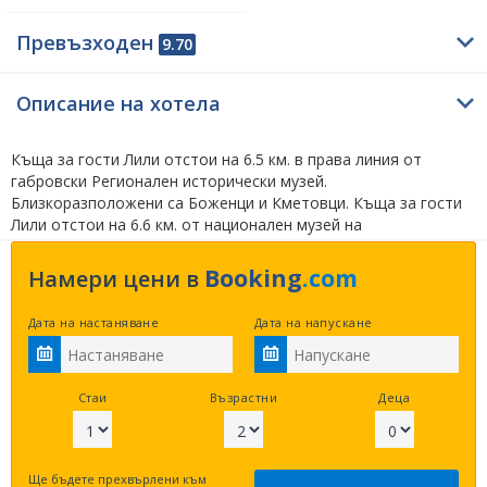
Превъзходен
9.70
Описание на хотела
Къща за гости Лили отстои на 6.5 км. в права линия от
габровски Регионален исторически музей.
Близкоразположени са Боженци и Кметовци. Къща за гости
Лили отстои на 6.6 км. от национален музей на
образованието Габрово и на 6.7 км. по права линия от
площад Възраждане Габрово. В рамките на Габрово
Booking
.com
Намери цени в
предлагаме да огледате близкостоящите етнографски музей
Етъра на 1.2 км. и априловска гимназия Габрово на 6.6 км. по
Дата на настаняване
Дата на напускане
въздух от Къща за гости Лили. Извън Габрово за
харесващите туризма съветваме да посетят соколски
манастир Успение Богородично Габрово на 1.8 км., природен
парк Българка на 3.6 км. и крепост Царевец на 39.3 км. по
Стаи
Възрастни
Деца
права линия.
Kлиентите на сайта харесват следните
близки обекти –
Хотел Мак
на 4.7 км.,
Семеен хотел
Балканци
на 5.3 км. и
Апарт-хотели Върбанови -
Ще бъдете прехвърлени към
Габрово
на 5.4 км. по права линия.