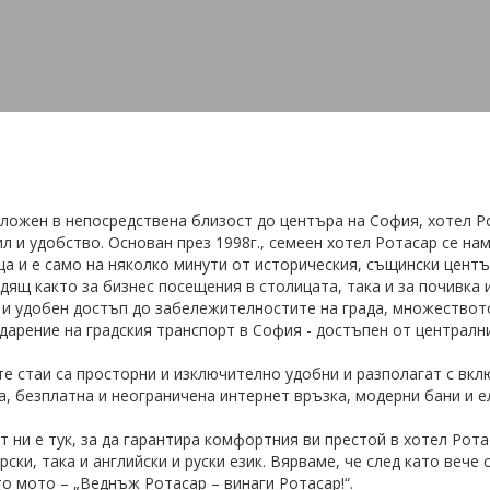
ложен в непосредствена близост до центъра на София, хотел Р
ил и удобство. Основан през 1998г., семеен хотел Ротасар се на
а и е само на няколко минути от историческия, същински центъ
дящ както за бизнес посещения в столицата, така и за почивка 
 и удобен достъп до забележителностите на града, множеството
дарение на градския транспорт в София - достъпен от централни
е стаи са просторни и изключително удобни и разполагат с вклю
а, безплатна и неограничена интернет връзка, модерни бани и 
т ни е тук, за да гарантира комфортния ви престой в хотел Рот
рски, така и английски и руски език. Вярваме, че след като вече 
о мото – „Веднъж Ротасар – винаги Ротасар!“.