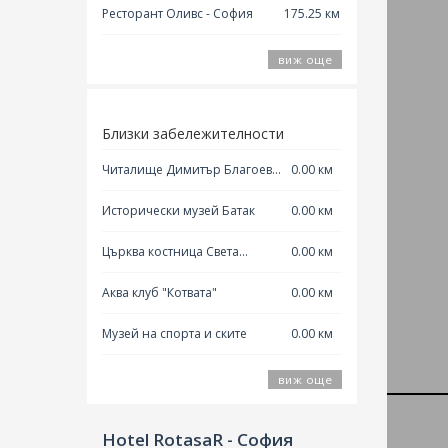
Ресторaнт Оливс - София
175.25 км
виж още
Близки забележителности
Читалище Димитър Благоев
0.00 км
Добринище
Исторически музей Батак
0.00 км
Църква костница Света
0.00 км
Неделя Батак
Аква клуб "Котвата"
0.00 км
Музей на спорта и ските
0.00 км
виж още
Hotel RotasaR - София