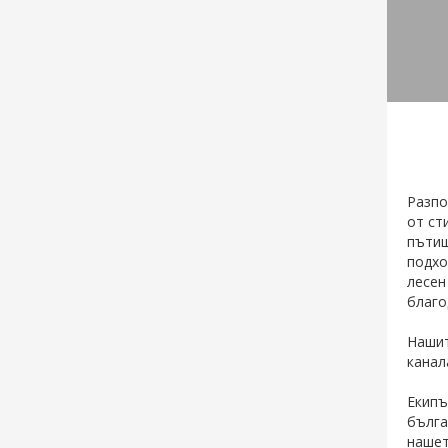
Разпо
от ст
пътищ
подхо
лесен
благо
Нашит
канал
Екипъ
бълга
нашет