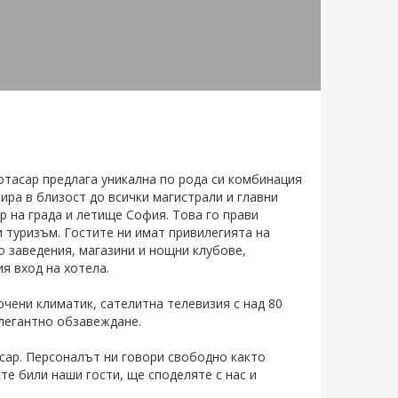
отасар предлага уникална по рода си комбинация
мира в близост до всички магистрали и главни
р на града и летище София. Това го прави
и туризъм. Гостите ни имат привилегията на
 заведения, магазини и нощни клубове,
я вход на хотела.
чени климатик, сателитна телевизия с над 80
елегантно обзавеждане.
асар. Персоналът ни говори свободно както
сте били наши гости, ще споделяте с нас и