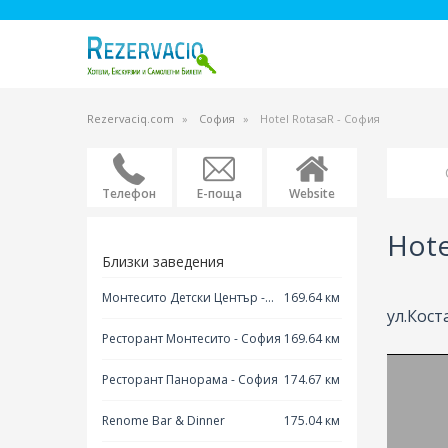
Rezervaciq.com
София
Hotel RotasaR - София
Телефон
Е-поща
Website
Hote
Близки заведения
Монтесито Детски Център -
169.64 км
ул.Кост
София
Ресторант Монтесито - София
169.64 км
Ресторант Панорама - София
174.67 км
Renome Bar & Dinner
175.04 км