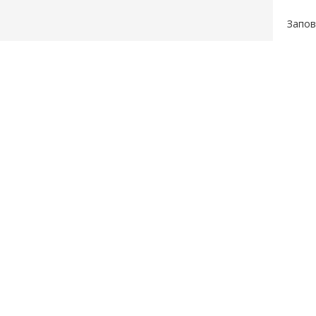
Запов
Серв
Hotel
Охрид
от цъ
и езе
обико
Това 
Летищ
интер
Карт