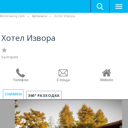
Rezervaciq.com
Арбанаси
Хотел Извора
Хотел Извора
България
Телефон
Е-поща
Website
СНИМКИ
360° РАЗХОДКА