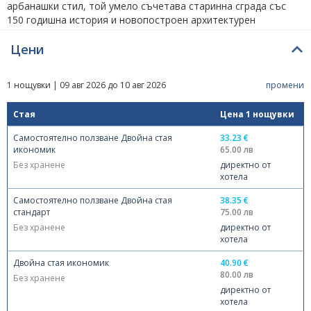
арбанашки стил, той умело съчетава старинна сграда със
150 годишна история и новопостроен архитектурен
ансамбъл.
Цени
Комплексът предлага на своите гости механа с две зимни и
една лятна градина, безплатен паркинг, открит басейн ,
1 нощувки | 09 авг 2026 до 10 авг 2026
промени
Релакс център, открита детска площадка и мини зоопарк.
Конферентната зала на комплекса предлага стилна
Стая
Цена 1 нощувки
атмосфера за вашето конферентно събитие, естествена
светлина и пълно техническо оборудване.
Самостоятелно ползване Двойна стая
33.23 €
икономик
65.00 лв
Хотелът разполага с 4 апартамента, 2 студиа, 1 единична
Без хранене
директно от
стая и 23 двойни стаи.
хотела
Посетете Хотел ПРЕМИЕР Велико Търново !
Самостоятелно ползване Двойна стая
38.35 €
стандарт
75.00 лв
Сервизно описание на обекта
Без хранене
директно от
хотела
Хотел Извора се намира в България, на 290 м. по въздух в
Двойна стая икономик
40.90 €
права линия от център Арбанаси. Разположението е
80.00 лв
Без хранене
определено от отсядали туристи като нормално. В рамките
директно от
на Арбанаси предлагаме да видите храм Рождество Христово
хотела