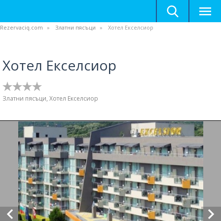
Rezervaciq.com
Златни пясъци
Хотел Екселсиор
Хотел Екселсиор
Златни пясъци, Хотел Екселсиор