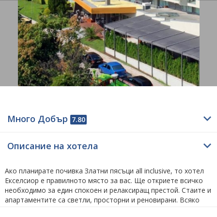
Много Добър
7.80
Описание на хотела
Ако планирате
почивка Златни пясъци all inclusive
, то хотел
Екселсиор е правилното място за вас. Ще откриете всичко
необходимо за един спокоен и релаксиращ престой. Стаите и
апартаментите са светли, просторни и реновирани. Всяко
помещение разполага с комфортно легло или спалня и