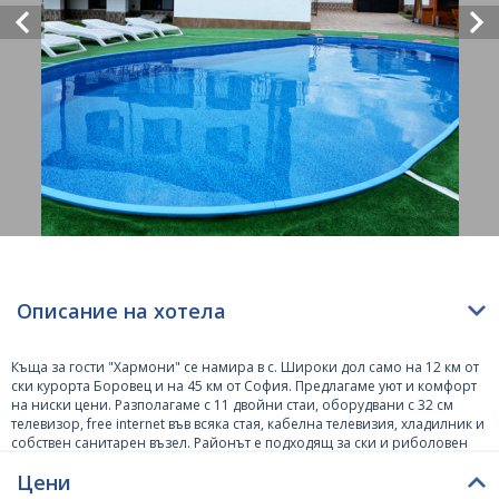
Описание на хотела
Къща за гости "Хармони" се намира в с. Широки дол само на 12 км от
ски курорта Боровец и на 45 км от София. Предлагаме уют и комфорт
на ниски цени. Разполагаме с 11 двойни стаи, оборудвани с 32 см
телевизор, free internet във всяка стая, кабелна телевизия, хладилник и
собствен санитарен възел. Районът е подходящ за ски и риболовен
туризъм ( според сезона ). В къщата има обширна зала оборудвана
Цени
напълно, за да осъществите Вашите фирмени или приятелски