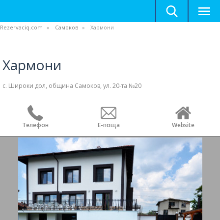
Rezervaciq.com
Самоков
Хармони
Хармони
с. Широки дол, община Самоков, ул. 20-та №20
Телефон
Е-поща
Website