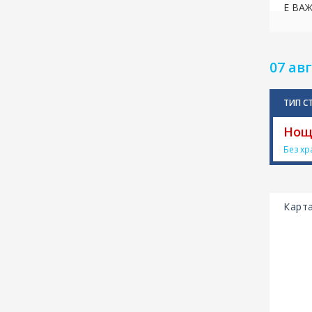
Е ВАЖ
07 авг
ТИП С
Нощ
Без хр
Карт