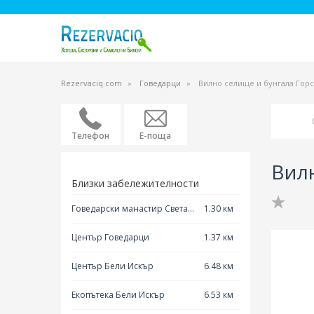
Rezervaciq.com
Говедарци
Вилно селище и бунгала Горс
Телефон
Е-поща
Вилн
Близки забележителности
Говедарски манастир Света
1.30 км
Троица
Център Говедарци
1.37 км
Център Бели Искър
6.48 км
Екопътека Бели Искър
6.53 км