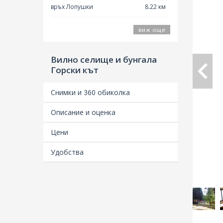
връх Лопушки
8.22 км
виж още
Вилно селище и бунгала
Горски кът
Снимки и 360 обиколка
Описание и оценка
Цени
Удобства