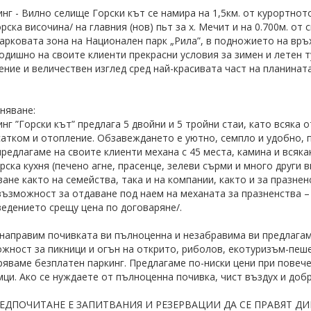
нг - Вилно селище Горски кът се намира на 1,5км. от курортнот
рска височина/ на главния (нов) пьт за х. Мечит и на 0.700м. от 
арковата зона на Национален парк „Рила”, в подножието на връ
одишно на своите клиенти прекрасни условия за зимен и летен т
ение и величествен изглед сред най-красивата част на планината
няване:
нг ”Горски кът” предлага 5 двойни и 5 тройни стаи, като всяка 
сатком и отопление. Обзавеждането е уютно, семпло и удобно,
предлагаме на своите клиенти механа с 45 места, камина и всяк
рска кухня (печено агне, прасенце, зелеви сърми и много други 
ване както на семейства, така и на компании, както и за празне
възможност за отдаване под наем на механата за празненства –
ведението срещу цена по договаряне/.
 направим почивката ви пълноценна и незабравима ви предлагаме
жност за пикници и огън на открито, риболов, екотуризъм-пеше
ряваме безплатен паркинг. Предлагаме по-ниски цени при повеч
ци. Ако се нуждаете от пълноценна почивка, чист въздух и доб
РЕДПОЧИТАНЕ Е ЗАПИТВАНИЯ И РЕЗЕРВАЦИИ ДА СЕ ПРАВЯТ Д