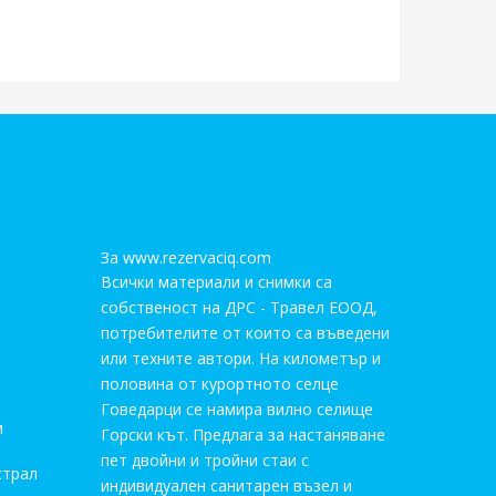
За www.rezervaciq.com
Всички материали и снимки са
собственост на ДРС - Травел ЕООД,
потребителите от които са въведени
или техните автори. На километър и
половина от курортното селце
Говедарци се намира вилно селище
и
Горски кът. Предлага за настаняване
пет двойни и тройни стаи с
страл
индивидуален санитарен възел и