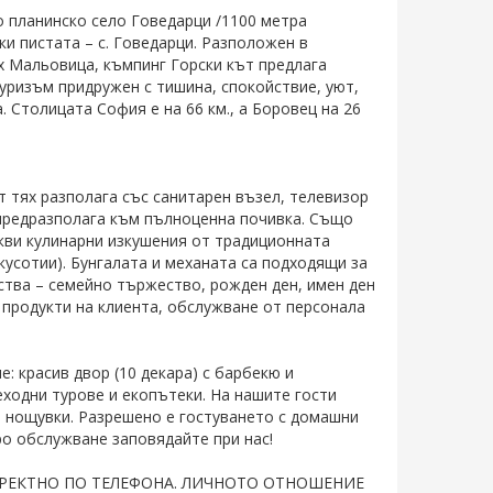
о планинско село Говедарци /1100 метра
ски пистата – с. Говедарци. Разположен в
х Мальовица, къмпинг Горски кът предлага
уризъм придружен с тишина, спокойствие, уют,
. Столицата София е на 66 км., а Боровец на 26
от тях разполага със санитарен възел, телевизор
 предразполага към пълноценна почивка. Също
акви кулинарни изкушения от традиционната
вкусотии). Бунгалата и механата са подходящи за
нства – семейно тържество, рожден ден, имен ден
 продукти на клиента, обслужване от персонала
: красив двор (10 декара) с барбекю и
ходни турове и екопътеки. На нашите гости
е нощувки. Разрешено е гостуването с домашни
ро обслужване заповядайте при нас!
ИРЕКТНО ПО ТЕЛЕФОНА. ЛИЧНОТО ОТНОШЕНИЕ