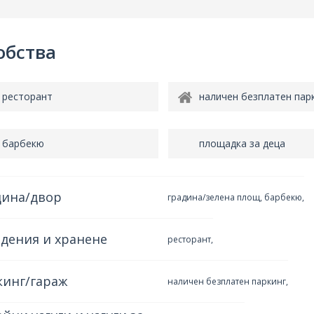
обства
ресторант
наличен безплатен пар
барбекю
площадка за деца
дина/двор
градина/зелена площ, барбекю,
дения и хранене
ресторант,
кинг/гараж
наличен безплатен паркинг,