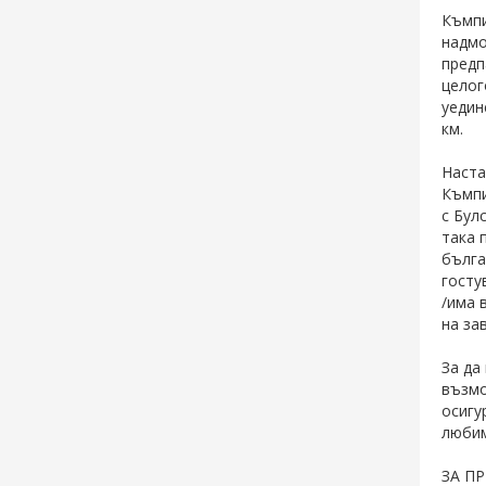
Къмпи
надмо
предп
целог
уедин
км.
Наста
Къмпи
с Бул
така 
бълга
госту
/има 
на за
За да
възмо
осигу
любим
ЗА П