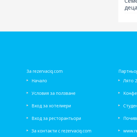
Семе
дец
За rezervaciq.com
Партньо
Начало
Лято 
Условия за ползване
Kонфе
Вход за хотелиери
Студе
Вход за ресторантьори
Почив
За контакти с rezervaciq.com
www.re