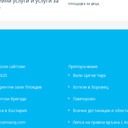
йни услуги и услуги за
площадка за деца,
а
рски сайтове
Препоръчваме
2025
Вили Цигов Чарк
рентни зали Пловдив
Хотели в Боровец
нтски бригади
Пампорово
ка в Бъглария
Всички дестинации и обект
zervaciq.com
Липса на правна връзка с А