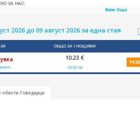
НО ЗА НАС!
Виж Още
уст 2026 до 09 август 2026 за една стая
ТАЯ
ОБЩО ЗА 1 НОЩУВКИ
10.23 €
увка
РЕЗ
анене
20.00 лв
а обекти Говедарци