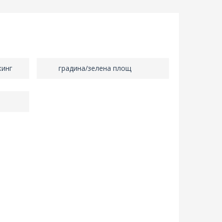
кинг
градина/зелена площ