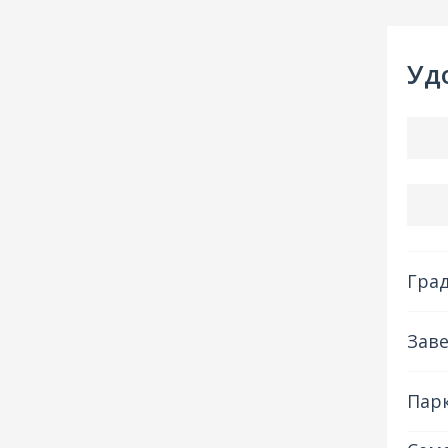
Уд
Гра
Заве
Пар