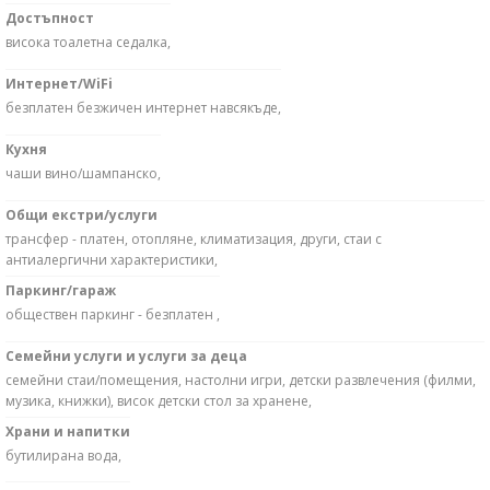
Достъпност
висока тоалетна седалка,
Интернет/WiFi
безплатен безжичен интернет навсякъде,
Кухня
чаши вино/шампанско,
Общи екстри/услуги
трансфер - платен, отопляне, климатизация, други, стаи с
антиалергични характеристики,
Паркинг/гараж
обществен паркинг - безплатен ,
Семейни услуги и услуги за деца
семейни стаи/помещения, настолни игри, детски развлечения (филми,
музика, книжки), висок детски стол за хранене,
Храни и напитки
бутилирана вода,