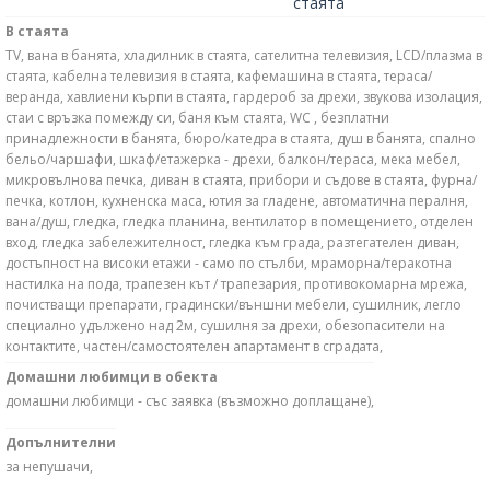
стаята
В стаята
TV, вана в банята, хладилник в стаята, сателитна телевизия, LCD/плазма в
стаята, кабелна телевизия в стаята, кафемашина в стаята, тераса/
веранда, хавлиени кърпи в стаята, гардероб за дрехи, звукова изолация,
стаи с връзка помежду си, баня към стаята, WC , безплатни
принадлежности в банята, бюро/катедра в стаята, душ в банята, спално
бельо/чаршафи, шкаф/етажерка - дрехи, балкон/тераса, мека мебел,
микровълнова печка, диван в стаята, прибори и съдове в стаята, фурна/
печка, котлон, кухненска маса, ютия за гладене, автоматична пералня,
вана/душ, гледка, гледка планина, вентилатор в помещението, отделен
вход, гледка забележителност, гледка към града, разтегателен диван,
достъпност на високи етажи - само по стълби, мраморна/теракотна
настилка на пода, трапезен кът / трапезария, противокомарна мрежа,
почистващи препарати, градински/външни мебели, сушилник, легло
специално удължено над 2м, сушилня за дрехи, обезопасители на
контактите, частен/самостоятелен апартамент в сградата,
Домашни любимци в обекта
домашни любимци - със заявка (възможно доплащане),
Допълнителни
за непушачи,