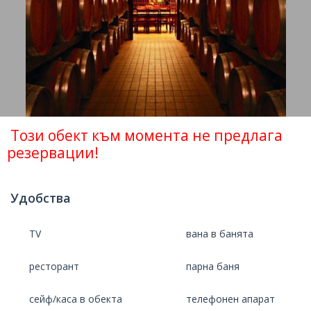
Този обект към момента не предлага
резервации!
Удобства
TV
вана в банята
ресторант
парна баня
сейф/каса в обекта
телефонен апарат