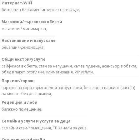
Интернет/WiFi
безплатен безжичен интернет навсякъде,
Магазини/търговски обекти
магазини / минимаркет,
Настаняване и напускане
рецепция-денонощна,
Общи екстри/услуги
сейф/каса в обекта, стаи за непушачи, кът за пушене, асансьор в обекта,
обяд в пакет, отопляне, климатизация, VIP услуги,
Паркинг/гараж
паркинг за хора с двигателни затруднения, безплатен паркинг (частен)
на място - без резервация,
Рецепция и лоби
багажно помещение,
Семейни услуги и услуги за деца
семейни стаи/помещения, ТВ канали за деца,
Спа, уелнес и басейн