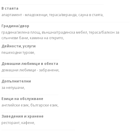
В стаята
апартамент - младоженци, тераса/веранда, сауна в стаята,
Градина/двор
градина/зелена площ, външна/градинска мебел, тераса/балкон за
слънчеви бани, камина на открито,
Дейности, услуги
пешеходни турове,
Домашни любимци в обекта
домашни любимци - забранени,
Допълнителни
за непушачи,
Езици на обслужване
английски език, български език,
Заведения и хранене
ресторант, кафене,