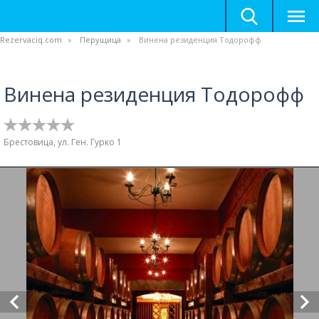
Rezervaciq.com
Перущица
Винена резиденция Тодорофф
Винена резиденция Тодорофф
Брестовица, ул. Ген. Гурко 1