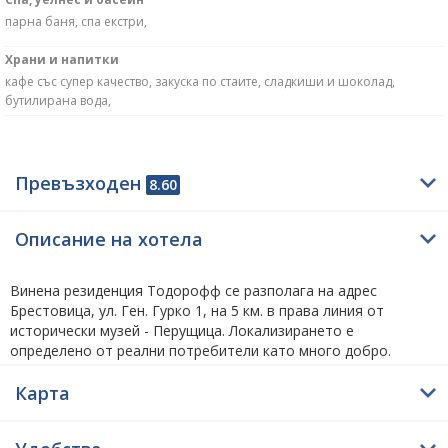
парна баня, спа екстри,
Храни и напитки
кафе със супер качество, закуска по стаите, сладкиши и шоколад,
бутилирана вода,
Превъзходен
8.60
Описание на хотела
Винена резиденция Тодорофф се разполага на адрес
Брестовица, ул. Ген. Гурко 1, на 5 км. в права линия от
исторически музей - Перущица. Локализирането е
определено от реални потребители като много добро.
Винена резиденция Тодорофф се намира на 5 км. от център
Перущица. В близост до Перущица за харесващите туризма
Карта
предлагаме да разгледат гребна база на 11.5 км., римски
акведукт Пловдив на 11.9 км. и чудните мостове на 29.3 км.