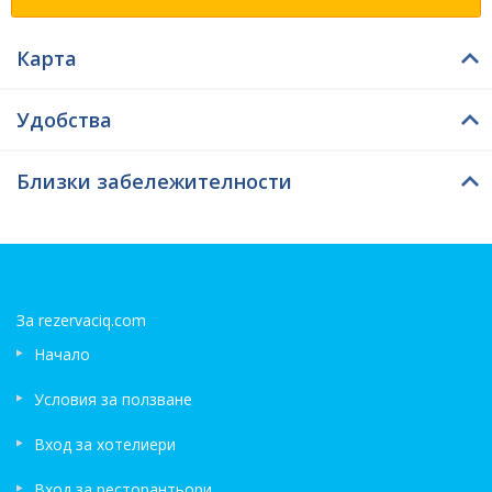
възможност да се насладят на бар - питейно заведение. Tук
имате възможност да пробвате шоколад/сладки.
Настаняването е възможно след 12:00 часа, а
Карта
отрегистрирането се случва преди 11:30 часа. За удобство
Вила Бачково предлага на своите потребители безжичен
интернет навсякъде - безплатен. Тази опция е степенувана
Удобства
от пребивавали клиенти като превъзходна.
Близки забележителности
За rezervaciq.com
Начало
Условия за ползване
Вход за хотелиери
Вход за ресторантьори