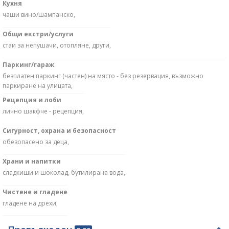
Кухня
чаши вино/шампанско,
Общи екстри/услуги
стаи за непушачи, отопляне, други,
Паркинг/гараж
безплатен паркинг (частен) на място - без резервация, възможно
паркиране на улицата,
Рецепция и лоби
лично шакфче - рецепция,
Сигурност, охрана и безопасност
обезопасено за деца,
Храни и напитки
сладкиши и шоколад, бутилирана вода,
Чистене и гладене
гладене на дрехи,