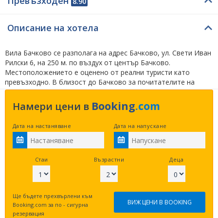
Превъзходен
8.90
Описание на хотела
Вила Бачково се разполага на адрес Бачково, ул. Свети Иван
Рилски 6, на 250 м. по въздух от център Бачково.
Местоположението е оценено от реални туристи като
превъзходно. В близост до Бачково за почитателите на
природата предлагаме да огледат водопад Бачковски на 1.1
км., зелената пътека - Бачковски манастир на 1.3 км. и
Booking
.com
Намери цени в
чудните мостове на 26.8 км. по въздух. На заинтересованите
от история/култура/изкуство предлагаме да посетят
Дата на настаняване
Дата на напускане
кръстова гора на 13.4 км., дяволски мост над река Арда на
42.2 км. и араповски манастир на 13.4 км. по права линия.
Посетителите на rezervaciq.com харесват изброените
недалечни опции за настаняване –
Семеен хотел
Стаи
Възрастни
Деца
Бачково - Бачково
на 220 м.,
Къща Любица
на 220 м. и
Семеен хотел Мегдана - Бачково
на 220 м. в права
линия.
Ще бъдете прехвърлени към
ВИЖ ЦЕНИ В BOOKING
Booking.com за по - сигурна
Това място има 1 звезда. Клиентите на Вила Бачково имат
резервация