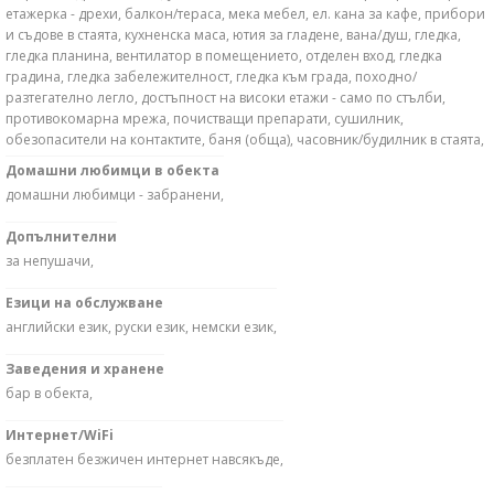
етажерка - дрехи, балкон/тераса, мека мебел, ел. кана за кафе, прибори
и съдове в стаята, кухненска маса, ютия за гладене, вана/душ, гледка,
гледка планина, вентилатор в помещението, отделен вход, гледка
градина, гледка забележителност, гледка към града, походно/
разтегателно легло, достъпност на високи етажи - само по стълби,
противокомарна мрежа, почистващи препарати, сушилник,
обезопасители на контактите, баня (обща), часовник/будилник в стаята,
Домашни любимци в обекта
домашни любимци - забранени,
Допълнителни
за непушачи,
Езици на обслужване
английски език, руски език, немски език,
Заведения и хранене
бар в обекта,
Интернет/WiFi
безплатен безжичен интернет навсякъде,