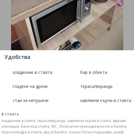
Удобства
хладилник в стаята
бар в обекта
гладене на дрехи
тераса/веранда
стаи за непушачи
хавлиени кърпи в стаята
В стаята
хладилник в стаята, тераса/веранда, хавлиени кърпи в стаята, звукова
изолация, баня към стаята, WC , безплатни принадлежности в банята,
бюро/катедра в стаята, душ в банята, спално бельо/чаршафи, шкаф/