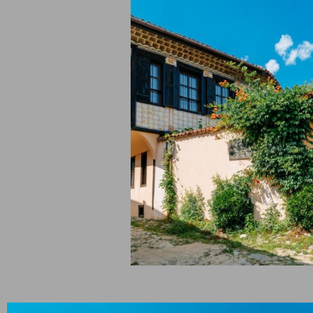
та Къща се разполага в Карлово, Евстати Гешев 11, на 340 м. по
торически музей в центъра на Карлово. В рамките на Карлово п
ледате близките куршум Джамия - Карлово на 320 м., архитектур
ически резерват Стария град - Карлово на 510 м. и известната
ежителност национален музей Васил Левски Карлово на 510 м. в
 от Зоевата Къща. Извън Карлово за любителите на обиколкит
ежителности насърчаваме да разгледат водопад Сучурум на 1.5 
 на 5.6 км. и водопад Скока Калейца на 34.4 км. в права линия.
K
айта са харесали алтернативата –
Къща за гости Чардака
м. по въздух в права линия.
то за нощувка е оценено с 1 звезда. Регистрирането в обекта е
жно след 14:00 часа, а отрегистрирането се случва преди 12:00 