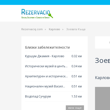
Rezervaciq.com
Карлово
Зоевата Къща
Близки забележителности
Куршум Джамия - Карлово
0.32 км
Зое
Исторически музей в центъра
0.34 км
на Карлово
Архитектурен и исторически
0.51 км
Карлово
резерват Стария град -
Национален музей Васил
0.51 км
Карлово
Левски Карлово
Водопад Сучурум
1.53 км
виж още