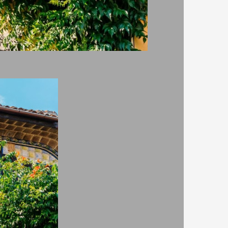
За www.rezervaciq.com
Всички материали и снимки са
собственост на ДРС - Травел ЕООД,
потребителите от които са въведени
или техните автори.
и
страл