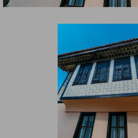
3. Бъ
дете прехвърлени към
Резерви
ВИЖ ЦЕНИ В BOOKING
g.com за по - сигурна
мейли.
вация
а обекти Карлово