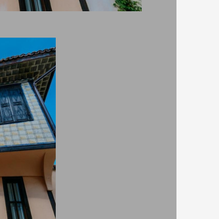
рза резервация
рате сигурно за минути,без протяжни разговори и