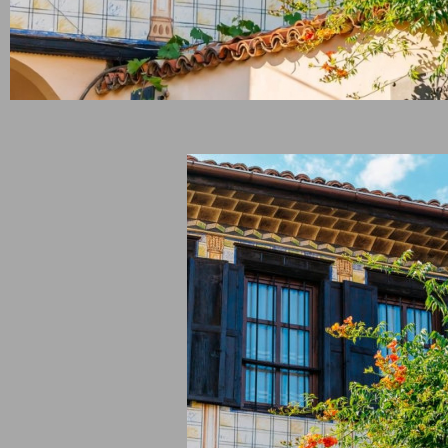
рски сайтове
Препоръчваме
2025
Вили Цигов Чарк
рентни зали Пловдив
Хотели в Боровец
нтски бригади
Пампорово
ка в Бъглария
Всички дестинации и обект
zervaciq.com
Липса на правна връзка с А
einside.bg
Холидейз и Тирс
telbox.bg
tel-adria.eu