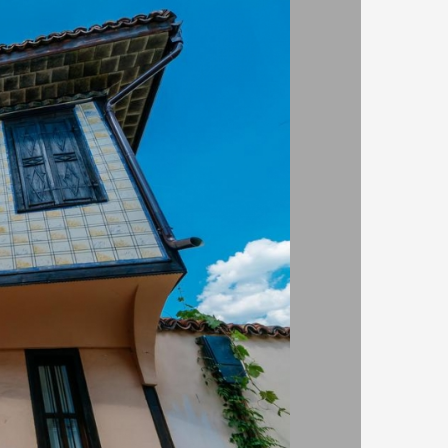
ВИЖ ВСИЧКИ
Booking
.com
 да се доверя на
?
наги актуални цени и наличност в хотела
да разберете дали има свободни стаи и цените им без
ния и мейли.
 такса за резервация
те единствено в хотела. Booking не ви таксува.