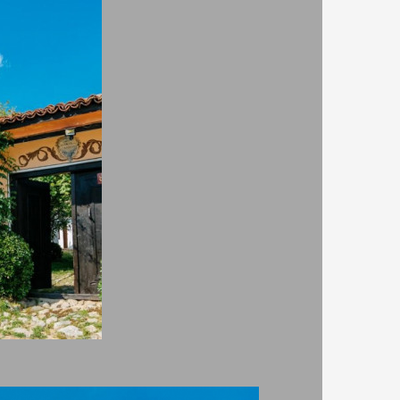
Превъзходен
 въздух
9.60
19 проверени отзива
редлагаме
ен и
Чистота
 права
9.20
е по
Комфорт
км., лифт
9.50
лиентите
 Сопот
на
Разположение
10.00
Удобства
9.50
часа.
WIFI
8.80
Предимства