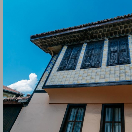
обства
Booking
.com
мери цени в
Защо
1. Ви
на настаняване
Дата на напускане
Можете 
обажда
Възрастни
Деца
2. Без
Заплаща