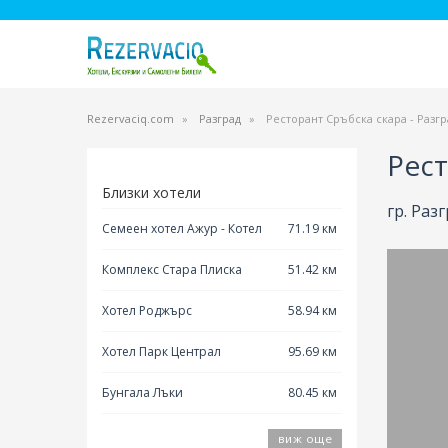
Rezervaciq.com
Разград
Ресторант Сръбска скара - Разгр
Рест
Близки хотели
гр. Разг
Семеен хотел Ажур - Котел
71.19 км
Комплекс Стара Плиска
51.42 км
Хотел Роджърс
58.94 км
Хотел Парк Централ
95.69 км
Бунгала Лъки
80.45 км
виж още