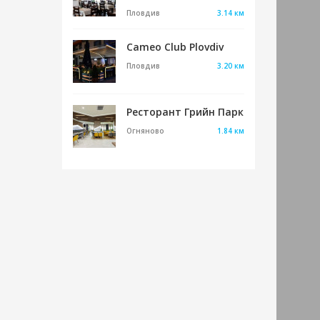
Пловдив
3.14 км
Cameo Club Plovdiv
Пловдив
3.20 км
Ресторант Грийн Парк
Огняново
1.84 км