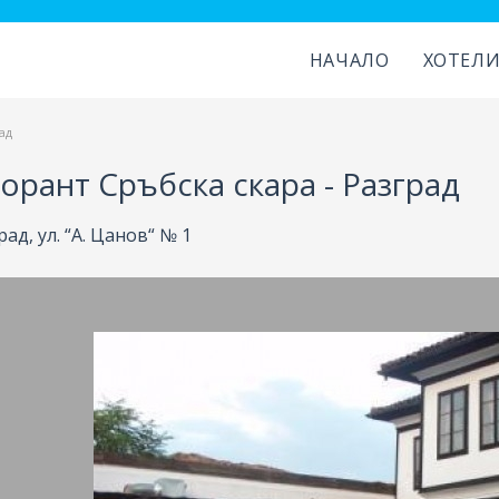
НАЧАЛО
ХОТЕЛ
ад
орант Сръбска скара - Разград
рад, ул. “А. Цанов“ № 1