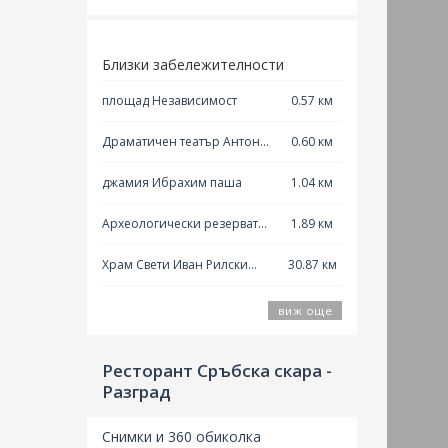
Близки забележителности
площад Независимост
0.57 км
Драматичен театър Антон
0.60 км
Страшимиров
джамия Ибрахим паша
1.04 км
Археологически резерват
1.89 км
Абритус
Храм Свети Иван Рилски
30.87 км
Търговище
виж още
Ресторант Сръбска скара -
Разград
Снимки и 360 обиколка