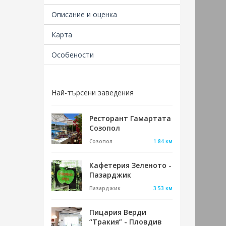
Описание и оценка
Карта
Особености
Най-търсени заведения
Ресторант Гамартата
Созопол
Созопол
1.84 км
Кафетерия Зеленото -
Пазарджик
Пазарджик
3.53 км
Пицария Верди
“Тракия” - Пловдив