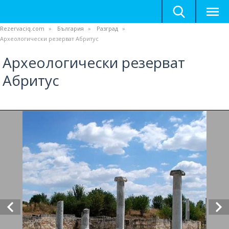
Rezervaciq.com
България
Разград
Археологически резерват Абритус
Археологически резерват
Абритус