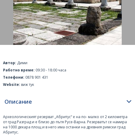
Автор:
Дими
Работно време:
09:30 - 18:00 часа
Телефони:
0878 901 431
Website:
виж тук
Описание
Археологическият резерват „Абритус“ е на по- малко от 2 километра
от град
Разград
и е близо до пътя Русе-
Варна
. Резерватът се намира
на 1000 декара площ и в него има останки на древния римски град
Абритус.