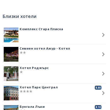
Градът е основан през I век преди Новата ера и е бил военен лагер,
разположен върху старо тракийско селище. По- късно става един от
най- големите центрове в Долна Мизия. Това е била римска
Близки хотели
провинция, която се намирала на територията на днешна Северна
България
. При него е имало голяма битка през 251 година и там
умира император Траян Деций.
Комплекс Стара Плиска
През IV век е направена голяма крепост върху 14 хектара, стените били
дебели 3 метра и високи 12 метра. Построени са 35 бойни кули и 4
големи порти. До VI век Абритус е много важен християнски център и
по-късно е разрушен при нападенията на славяни и авари. На
Семеен хотел Ажур - Котел
неговото място пред IX век е издигната българска крепост.
В архитектурния резерват могат да се видят останките на перистален
комплекс, който някога е бил резиденция на магистрат и има голям
Хотел Роджърс
вътрешен двор. От двете страни на главния вход има шест магазина,
до южната фасада. Във вътрешния двор има красиви римско-
йонийски колони. В западната и източната част има останки от
големи помещения, които са били със стопанско предназначение.
Сградата е обитавана до разрушаването на древния град.
Хотел Парк Централ
8.80
В археологическия резерват е направен музей, в който са изложени
някои от намерените предмети. Експозицията с находките е
обособена в пет отделни теми, които проследяват развитието на
обществото. Тук е намерено най- голямото златно монетно
Бунгала Лъки
8.10