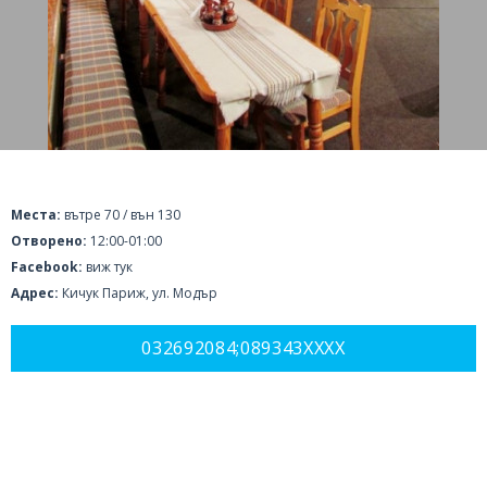
Места:
вътре 70 / вън 130
Отворено:
12:00-01:00
Facebook:
виж тук
Адрес:
Кичук Париж, ул. Модър
032692084;089343XXXX