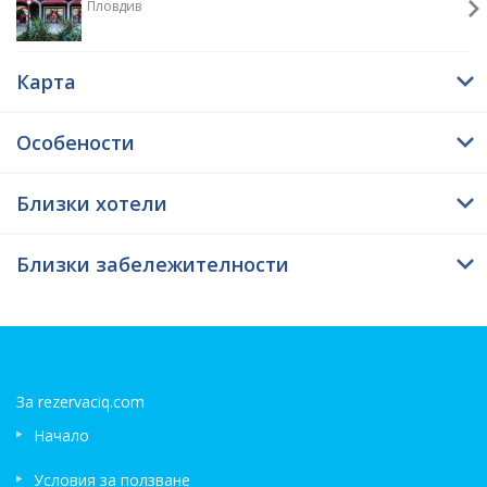
Пловдив
Карта
Особености
Близки хотели
Близки забележителности
За rezervaciq.com
Начало
Условия за ползване