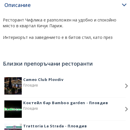
Описание
Ресторант Чифлика е разположен на удобно и спокойно
място в квартал Кичук Париж.
Интериорът на заведението е в битов стил, като през
летния сезон клиентите могат да се отпуснат в зеленината и
уюта на прекрасната градина на ресторанта.
Индивидуално меню и подход за Вашият празник, банкет,
Близки препоръчани ресторанти
фирмено парти, сватба и други поводи.
Очакваме Ви!
Cameo Club Plovdiv
Пловдив
Коктейл бар Bamboo garden - Пловдив
Пловдив
Trattoria La Strada - Пловдив