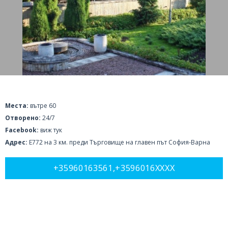
Места:
вътре 60
Отворено:
24/7
Facebook:
виж тук
Адрес:
Е772 на 3 км. преди Търговище на главен път София-Варна
+35960163561,+3596016XXXX