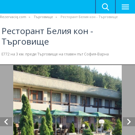
Rezervaciq.com
Търговище
Ресторант Белия кон - Търговище
Ресторант Белия кон -
Търговище
Е772 на 3 км. преди Търговище на главен път София-Варна