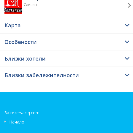
Сливен
Карта
Особености
Близки хотели
Близки забележителности
За rezervaciq.com
Начало