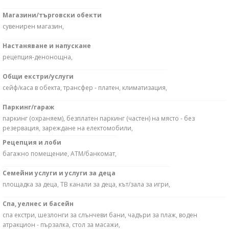
Магазини/търговски обекти
сувенирен магазин,
Настаняване и напускане
рецепция-денонощна,
Общи екстри/услуги
сейф/каса в обекта, трансфер - платен, климатизация,
Паркинг/гараж
паркинг (охраняем), безплатен паркинг (частен) на място - без
резервация, зареждане на електомобили,
Рецепция и лоби
багажно помещение, АТМ/банкомат,
Семейни услуги и услуги за деца
площадка за деца, ТВ канали за деца, кът/зала за игри,
Спа, уелнес и басейн
спа екстри, шезлонги за слънчеви бани, чадъри за плаж, воден
атракцион - пързалка, стол за масажи,