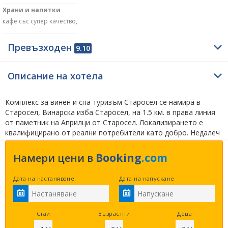
Храни и напитки
кафе със супер качество,
Превъзходен
9.10
Описание на хотела
Комплекс за винен и спа туризъм Старосел се намира в
Старосел, Винарска изба Старосел, на 1.5 км. в права линия
от паметник на Априлци от Старосел. Локализирането е
квалифицирано от реални потребители като добро. Недалеч
от Старосел за приятелите на природата съветваме да
видят язовир Пясъчник на 9.9 км., водопад Сучурум на 26.9
Booking
.com
Намери цени в
км. и водопад Скока Калейца на 48 км. в права линия. На
харесващите културно-историческите забележителности
Дата на настаняване
Дата на напускане
препоръчваме да разгледат троянски манастир Успение
Богородично на 44.5 км., тракийски култов комплекс
Старосел на 2 км. и паметник Арка на свободата на 31.5 км.
по права линия.
Стаи
Възрастни
Деца