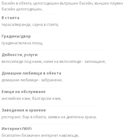
басейн в обекта, целогодишен вътрешен басейн, външен плувен
басейн целогодишен,
В стаята
тераса/веранда, сауна в стаята,
Градина/двор
градина/зелена площ,
Дейности, услуги
велосипеди под наем, наем на велосипеди - заплащане,
Домашни любимци в обекта
домашни любимци - забранени,
Езици на обслужване
английски език, български език,
Заведения и хранене
ресторант, бар в обекта, заявка на диетична храна,
Интернет/WiFi
безплатен безжичен интернет навсякъде,