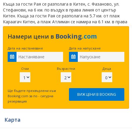
Къща за гости Рая се разполага в Китен, с. Фазаново, ул.
Стефанови, на 6 км. по въздух в права линия от център
Китен. Къща за гости Рая се разполага на 5.7 км. от плаж
Караагач Китен, а плаж Атлиман се намира на 6.1 км. в права
линия.
Kлиентите на сайта харесват изброените
близкоразположени обекти –
Вила Велика Холидейз
на
Booking
.com
Намери цени в
4.4 км.,
Бунгала - Китен
на 5.6 км. и
Хотел Демира -
Китен
на 5.6 км. по права линия.
Дата на настаняване
Дата на напускане
Това място е оценено с 1 звезда. Гостите са свободни да се
възползват от ресторант в обекта, кафебар в обекта и бар -
питейно заведение. По време на почивката си семействата
Стаи
Възрастни
Деца
могат да използват една от следните опции детски кът/
площадка и меню (за деца). Допълнително предлагани екстри
са наем на велосипеди, плаж в/до обекта и пешеходни
Ще бъдете прехвърлени към
обиколки. Настаняването е възможно след 10:00 часа, а
ВИЖ ЦЕНИ В BOOKING
Booking.com за по - сигурна
напускането се извършва преди 14:00 часа. За удобство
резервация
Къща за гости Рая предлага на своите потребители WiFI
навсякъде - безплатно.
Карта