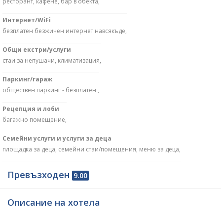
ресторант, кафене, бар в обекта,
Интернет/WiFi
безплатен безжичен интернет навсякъде,
Общи екстри/услуги
стаи за непушачи, климатизация,
Паркинг/гараж
обществен паркинг - безплатен ,
Рецепция и лоби
багажно помещение,
Семейни услуги и услуги за деца
площадка за деца, семейни стаи/помещения, меню за деца,
Превъзходен
9.00
Описание на хотела