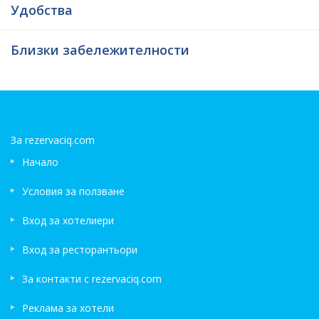
Удобства
Близки забележителности
За rezervaciq.com
Начало
Условия за ползване
Вход за хотелиери
Вход за ресторантьори
За контакти с rezervaciq.com
Реклама за хотели