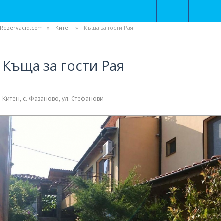
Rezervaciq.com
Китен
Къща за гости Рая
Къща за гости Рая
Китен, с. Фазаново, ул. Стефанови