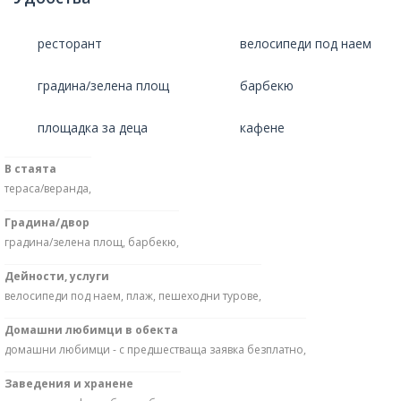
ресторант
велосипеди под наем
градина/зелена площ
барбекю
площадка за деца
кафене
В стаята
тераса/веранда,
Градина/двор
градина/зелена площ, барбекю,
Дейности, услуги
велосипеди под наем, плаж, пешеходни турове,
Домашни любимци в обекта
домашни любимци - с предшестваща заявка безплатно,
Заведения и хранене